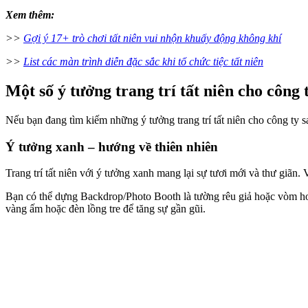
Xem thêm:
>>
Gợi ý 17+ trò chơi tất niên vui nhộn khuấy động không khí
>>
List các màn trình diễn đặc sắc khi tổ chức tiệc tất niên
Một số ý tưởng trang trí tất niên cho công 
Nếu bạn đang tìm kiếm những ý tưởng trang trí tất niên cho công ty 
Ý tưởng xanh – hướng về thiên nhiên
Trang trí tất niên với ý tưởng xanh mang lại sự tươi mới và thư giãn.
Bạn có thể dựng Backdrop/Photo Booth là tường rêu giả hoặc vòm hoa 
vàng ấm hoặc đèn lồng tre để tăng sự gần gũi.