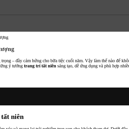
tượng
 tượng
ng trọng – đầy cảm hứng cho bữa tiệc cuối năm. Vậy làm thế nào để khô
hững ý tưởng
trang trí tất niên
sáng tạo, dễ ứng dụng và phù hợp nhiề
 tất niên
cảm xúc và mang lại trải nghiệm trọn vẹn cho khách tham dự. Dưới đây 