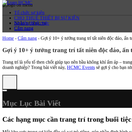
Tổ chức sự kiện
CHO THUÊ THIẾT BỊ SỰ KIỆN
Nhân sự phục vụ
Sự kiện đã tổ chức
Cẩm nang
Cẩm nang
Home
-
Cẩm nang
-
Gợi ý 10+ ý tưởng trang trí tất niên độc đáo, ấn 
Gợi ý 10+ ý tưởng trang trí tất niên độc đáo, ấn
Trang trí là yếu tố then chốt giúp tạo nên bầu không khí ấm áp – tra
doanh nghiệp? Trong bài viết này,
HCMC Events
sẽ gợi ý cho bạn n
Mục Lục Bài Viết
Các hạng mục cần trang trí trong buổi tiệc
Mỗi khu vực trong sự kiện đều có vai trò riêng, góp phần định hình 