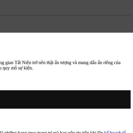
ng gian Tất Niên trở nên thật ấn tượng và mang dấu ấn riêng của
u quy mô sự kiện.
là những hạng mục trang trí mà bạn nên ưu tiên khi lên
kế hoạch tổ