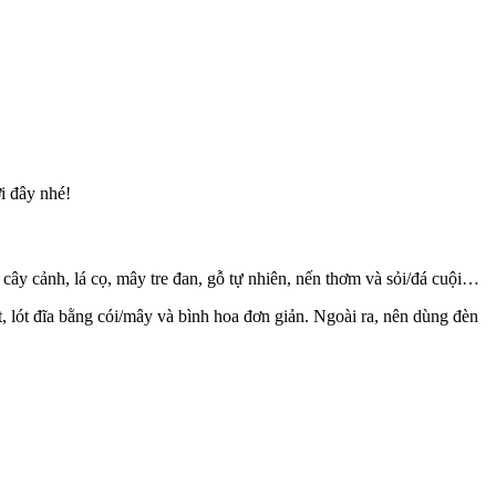
i đây nhé!
ây cây cảnh, lá cọ, mây tre đan, gỗ tự nhiên, nến thơm và sỏi/đá cuội…
, lót đĩa bằng cói/mây và bình hoa đơn giản. Ngoài ra, nên dùng đèn