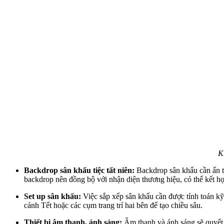
K
Backdrop sân khấu tiệc tất niên:
Backdrop sân khấu cần ấn t
backdrop nên đồng bộ với nhận diện thương hiệu, có thể kết hợp
Set up sân khấu:
Việc sắp xếp sân khấu cần được tính toán kỹ 
cảnh Tết hoặc các cụm trang trí hai bên để tạo chiều sâu.
Thiết bị âm thanh, ánh sáng
:
Âm thanh và ánh sáng sẽ quyết 