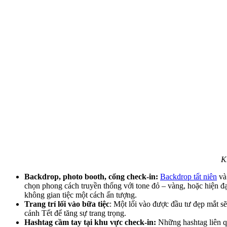
K
Backdrop, photo booth, cổng check-in:
Backdrop tất niên
và 
chọn phong cách truyền thống với tone đỏ – vàng, hoặc hiện đạ
không gian tiệc một cách ấn tượng.
Trang trí lối vào bữa tiệc
: Một lối vào được đầu tư đẹp mắt s
cảnh Tết để tăng sự trang trọng.
Hashtag cầm tay tại khu vực check-in:
Những hashtag liên q