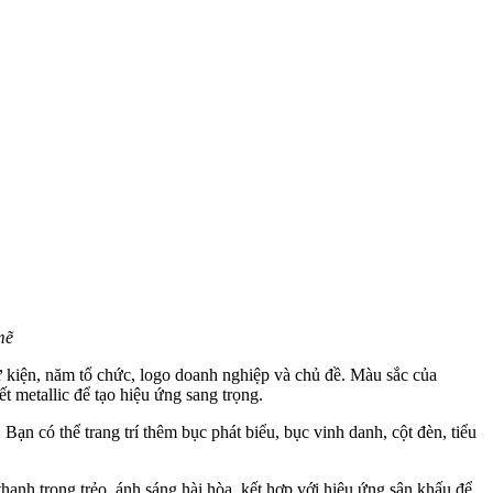
mẽ
sự kiện, năm tổ chức, logo doanh nghiệp và chủ đề. Màu sắc của
t metallic để tạo hiệu ứng sang trọng.
Bạn có thể trang trí thêm bục phát biểu, bục vinh danh, cột đèn, tiểu
nh trong trẻo, ánh sáng hài hòa, kết hợp với hiệu ứng sân khấu để