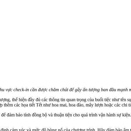
hu vực check-in cần được chăm chút để gây ấn tượng ban đầu mạnh 
ượng, thể hiện đầy đủ các thông tin quan trọng của buổi tiệc như tên 
 thêm các họa tiết Tết như hoa mai, hoa đào, mây lượn hoặc các chi tiế
để đảm bảo tính đồng bộ và thuận tiện cho quá trình vận hành sự kiện. 
định cảm xúc và mức độ bùng nổ của chương trình. Hãy đảm bảo âm tha