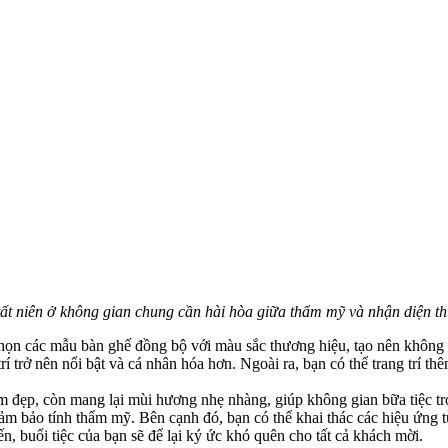
 tất niên ở không gian chung cần hài hòa giữa thẩm mỹ và nhận diện t
chọn các mẫu bàn ghế đồng bộ với màu sắc thương hiệu, tạo nên không 
trí trở nên nổi bật và cá nhân hóa hơn. Ngoài ra, bạn có thể trang trí 
 đẹp, còn mang lại mùi hương nhẹ nhàng, giúp không gian bữa tiệc trở
ảm bảo tính thẩm mỹ. Bên cạnh đó, bạn có thể khai thác các hiệu ứng t
n, buổi tiệc của bạn sẽ để lại ký ức khó quên cho tất cả khách mời.