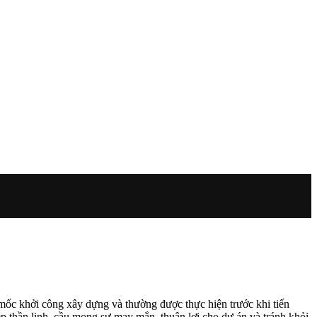
 mốc khởi công xây dựng và thường được thực hiện trước khi tiến
p thần linh, cầu mong sự may mắn, thuận lợi cho dự án và tránh khỏi