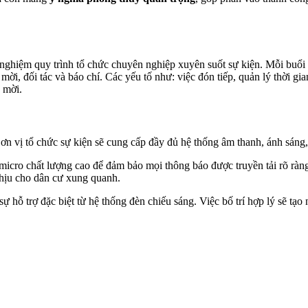
i nghiệm quy trình tổ chức chuyên nghiệp xuyên suốt sự kiện. Mỗi buổi
mời, đối tác và báo chí. Các yếu tố như: việc đón tiếp, quản lý thời g
h mời.
 Đơn vị tổ chức sự kiện sẽ cung cấp đầy đủ hệ thống âm thanh, ánh sáng,
icro chất lượng cao để đảm bảo mọi thông báo được truyền tải rõ ràng 
hịu cho dân cư xung quanh.
 sự hỗ trợ đặc biệt từ hệ thống đèn chiếu sáng. Việc bố trí hợp lý sẽ 