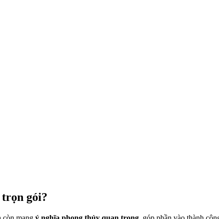
 trọn gói?
mà còn mang
ý nghĩa phong thủy quan trọng
, góp phần vào thành công