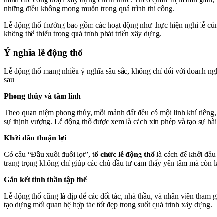
những điều không mong muốn trong quá trình thi công.
Lễ động thổ thường bao gồm các hoạt động như thực hiện nghi lễ cúng
không thể thiếu trong quá trình phát triển xây dựng.
Ý nghĩa lễ động thổ
Lễ động thổ mang nhiều ý nghĩa sâu sắc, không chỉ đối với doanh ng
sau.
Phong thủy và tâm linh
Theo quan niệm phong thủy, mỗi mảnh đất đều có một linh khí riêng,
sự thịnh vượng. Lễ động thổ được xem là cách xin phép và tạo sự hài
Khởi đầu thuận lợi
Có câu “Đầu xuôi đuôi lọt”,
tổ chức lễ động thổ
là cách để khởi đầu 
trang trọng không chỉ giúp các chủ đầu tư cảm thấy yên tâm mà còn l
Gắn kết tinh thần tập thể
Lễ động thổ cũng là dịp để các đối tác, nhà thầu, và nhân viên tham g
tạo dựng mối quan hệ hợp tác tốt đẹp trong suốt quá trình xây dựng.