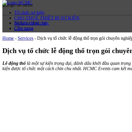
Tổ chức sự kiện
CHO THUÊ THIẾT BỊ SỰ KIỆN
Nhân sự phục vụ
Sự kiện đã tổ chức
Cẩm nang
Cẩm nang
Home
-
Services
-
Dịch vụ tổ chức lễ động thổ trọn gói chuyên ngh
Dịch vụ tổ chức lễ động thổ trọn gói chu
Lễ động thổ
là một sự kiện trọng đại, đánh dấu khởi đầu quan trọng
kiện được tổ chức một cách chỉn chu nhất. HCMC Events cam kết ma