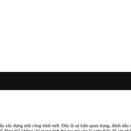
 đầu xây dựng một công trình mới. Đây là sự kiện quan trọng, đánh dấu
 động thổ không chỉ mang tính thủ tục mà còn là nghi thức để xin phé