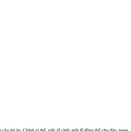
 của dự án. Chính vì thế, việc tổ chức một lễ động thổ chu đáo, trang