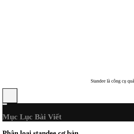
Standee là công cụ quả
Mục Lục Bài Viết
Phân loại standee cơ bản