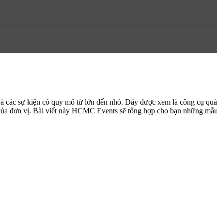
 và các sự kiện có quy mô từ lớn đến nhỏ. Đây được xem là công cụ q
của đơn vị. Bài viết này
HCMC Events
sẽ tổng hợp cho bạn những
mẫu