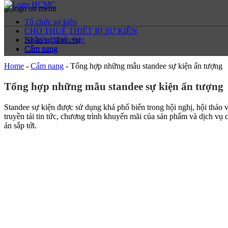
Tổ chức sự kiện
CHO THUÊ THIẾT BỊ SỰ KIỆN
Nhân sự phục vụ
Sự kiện đã tổ chức
Cẩm nang
Cẩm nang
Home
-
Cẩm nang
-
Tổng hợp những mẫu standee sự kiện ấn tượng
Tổng hợp những mẫu standee sự kiện ấn tượng
Standee sự kiện
được sử dụng khá phổ biến trong hội nghị, hội thảo
truyền tải tin tức, chương trình khuyến mãi của sản phẩm và dịch vụ 
án sắp tới.