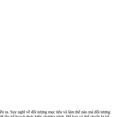
ễn ra. Suy nghĩ về đối tượng mục tiêu và làm thế nào mà đối tượng
ười lập kế hoạch thực hiện chương trình. Để bạn có thể chuẩn bị kế