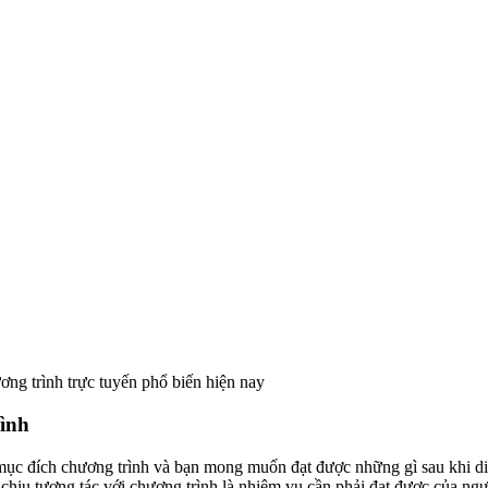
g trình trực tuyến phổ biến hiện nay
rình
õ mục đích chương trình và bạn mong muốn đạt được những gì sau khi di
ọ chịu tương tác với chương trình là nhiệm vụ cần phải đạt được của ng