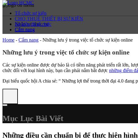
Tổ chức sự kiện
CHO THUÊ THIẾT BỊ SỰ KIỆN
Nhân sự phục vụ
Sự kiện đã tổ chức
Cẩm nang
Cẩm nang
Home
-
Cẩm nang
-
Những lưu ý trong việc tổ chức sự kiện online
Những lưu ý trong việc tổ chức sự kiện online
Các sự kiện online được dự báo là có tiềm năng phát triển rất lớn, l
chức đối với loại hình này, bạn cần phải nắm bắt được
những điểm đán
Đại biểu quốc hội A chia sẻ: “ Những lợi thế trong thời đại 4.0 đang p
Mục Lục Bài Viết
Những điều cần chuẩn bị để thực hiện hình