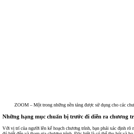
ZOOM – Một trong những nền tảng được sử dụng cho các chươn
Những hạng mục chuẩn bị trước đi diễn ra chương t
Với vị trí của người lên kế hoạch chương trình, bạn phải xác định r
đó biết đến và tham gia chương trình. Đặc biệt là có thể thu hút và h