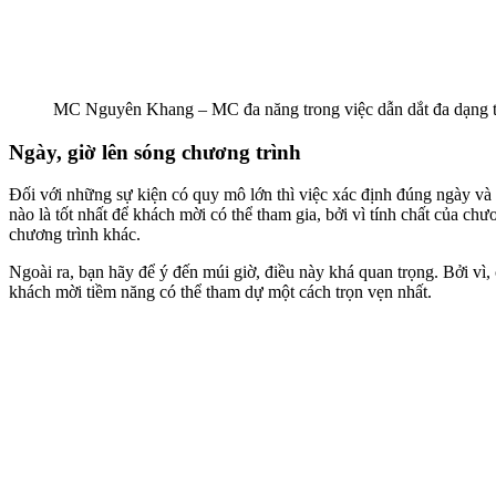
MC Nguyên Khang – MC đa năng trong việc dẫn dắt đa dạng th
Ngày, giờ lên sóng chương trình
Đối với những sự kiện có quy mô lớn thì việc xác định đúng ngày và g
nào là tốt nhất để khách mời có thể tham gia, bởi vì tính chất của chư
chương trình khác.
Ngoài ra, bạn hãy để ý đến múi giờ, điều này khá quan trọng. Bởi vì
khách mời tiềm năng có thể tham dự một cách trọn vẹn nhất.