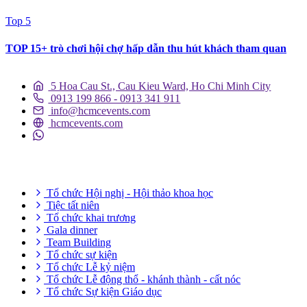
Top 5
TOP 15+ trò chơi hội chợ hấp dẫn thu hút khách tham quan
5 Hoa Cau St., Cau Kieu Ward, Ho Chi Minh City
0913 199 866 - 0913 341 911
info@hcmcevents.com
hcmcevents.com
DỊCH VỤ SỰ KIỆN
Tổ chức Hội nghị - Hội thảo khoa học
Tiệc tất niên
Tổ chức khai trương
Gala dinner
Team Building
Tổ chức sự kiện
Tổ chức Lễ kỷ niệm
Tổ chức Lễ động thổ - khánh thành - cất nóc
Tổ chức Sự kiện Giáo dục