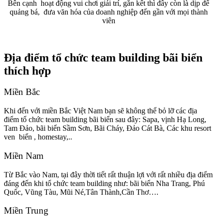
Bên cạnh hoạt động vui chơi giải trí, gắn kết thì đây còn là dịp để
quảng bá, đưa văn hóa của doanh nghiệp đến gần với mọi thành
viên
Địa điểm tổ chức team building bãi biển
thích hợp
Miền Bắc
Khi đến với miền Bắc Việt Nam bạn sẽ không thể bỏ lỡ các địa
điểm tổ chức team building bãi biển sau đây: Sapa, vịnh Hạ Long,
Tam Đảo, bãi biển Sầm Sơn, Bãi Cháy, Đảo Cát Bà, Các khu resort
ven biển , homestay,..
Miền Nam
Từ Bắc vào Nam, tại đây thời tiết rất thuận lợi với rất nhiều địa điểm
đáng đến khi tổ chức team building như: bãi biển Nha Trang, Phú
Quốc, Vũng Tàu, Mũi Né,Tân Thành,Cần Thơ….
Miền Trung