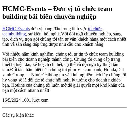
HCMC-Events – Đơn vị tổ chức team
building bãi biển chuyên nghiệp
HCMC Events
đơn vị hàng đầu trong lĩnh vực
tổ chức
teambuilding
, sự kiện, hội nghị .Với đội ngũ chuyên nghiệp, sáng
tạo, dịch vụ trọn gói chúng tôi tận tư vấn khách hàng một cách nhiệt
tình và sẵn sàng đáp ứng được nhu cầu cho khách hàng.
Với nhiều năm kinh nghiệm, chúng tôi tự tin tổ chức team building
bãi biển cho doanh nghiệp thành công. Chúng tôi cung cấp trang
thiết bị hiện đại, kế hoạch chi tiết, cụ thể,và đội ngũ kỹ thuật tận
tâm.Đối tác thân thiết của chúng tôi gồm Vietcombank, Honda,Dat
xanh Group,….Như các thông tin và kinh nghiệm tích lũy chúng tôi
hy vọng sẽ là đối tác tổ chức hội nghị lý tưởng cho doanh nghiệp
bạn. Hotline của chúng tôi luôn mở để giải quyết mọi khó khăn của
bạn một cách nhanh nhất!
16/5/2024
1001 lượt xem
Các sự kiện khác