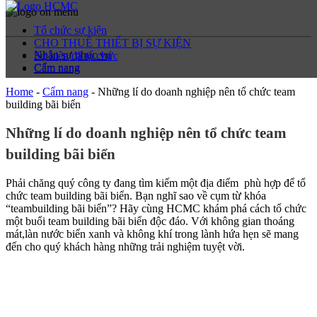
Tổ chức sự kiện
CHO THUÊ THIẾT BỊ SỰ KIỆN
Nhân sự phục vụ
Sự kiện đã tổ chức
Cẩm nang
Cẩm nang
Home
-
Cẩm nang
-
Những lí do doanh nghiệp nên tổ chức team
building bãi biển
Những lí do doanh nghiệp nên tổ chức team
building bãi biển
Phải chăng quý công ty đang tìm kiếm một địa điểm phù hợp để tổ
chức team building bãi biển. Bạn nghĩ sao về cụm từ khóa
“teambuilding bãi biển”? Hãy cùng HCMC khám phá cách tổ chức
một buổi team building bãi biển độc đáo. Với không gian thoáng
mát,làn nước biển xanh và không khí trong lành hứa hẹn sẽ mang
đến cho quý khách hàng những trải nghiệm tuyệt vời.