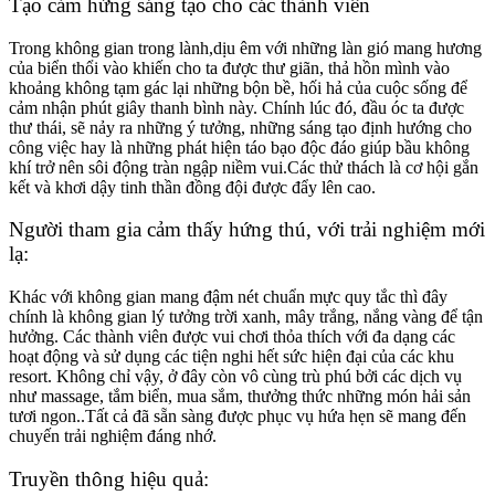
Tạo cảm hứng sáng tạo cho các thành viên
Trong không gian trong lành,dịu êm với những làn gió mang hương
của biển thổi vào khiến cho ta được thư giãn, thả hồn mình vào
khoảng không tạm gác lại những bộn bề, hối hả của cuộc sống để
cảm nhận phút giây thanh bình này. Chính lúc đó, đầu óc ta được
thư thái, sẽ nảy ra những ý tưởng, những sáng tạo định hướng cho
công việc hay là những phát hiện táo bạo độc đáo giúp bầu không
khí trở nên sôi động tràn ngập niềm vui.Các thử thách là cơ hội gắn
kết và khơi dậy tinh thần đồng đội được đẩy lên cao.
Người tham gia cảm thấy hứng thú, với trải nghiệm mới
lạ:
Khác với không gian mang đậm nét chuẩn mực quy tắc thì đây
chính là không gian lý tưởng trời xanh, mây trắng, nắng vàng để tận
hưởng. Các thành viên được vui chơi thỏa thích với đa dạng các
hoạt động và sử dụng các tiện nghi hết sức hiện đại của các khu
resort. Không chỉ vậy, ở đây còn vô cùng trù phú bởi các dịch vụ
như massage, tắm biển, mua sắm, thưởng thức những món hải sản
tươi ngon..Tất cả đã sẵn sàng được phục vụ hứa hẹn sẽ mang đến
chuyến trải nghiệm đáng nhớ.
Truyền thông hiệu quả: