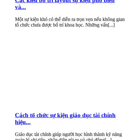
Các kiểu bố trí layout sự kiện phổ biến
và...
Một sự kiện khó có thể diễn ra trọn vẹn nếu không gian
tổ chức chưa được bố trí khoa học. Những vấn[...]
Cách tổ chức sự kiện giáo dục tài chính
hiệu...
Giáo dục tài chính giúp người học hình thành kỹ năng
quản lý chi tiêu, nhận diện rủi ro và chủ động[...]