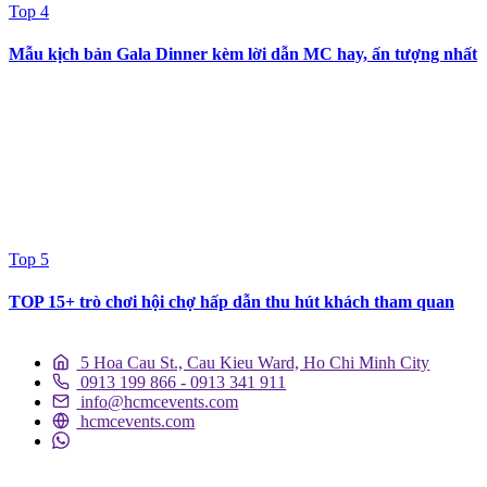
Top 4
Mẫu kịch bản Gala Dinner kèm lời dẫn MC hay, ấn tượng nhất
Top 5
TOP 15+ trò chơi hội chợ hấp dẫn thu hút khách tham quan
5 Hoa Cau St., Cau Kieu Ward, Ho Chi Minh City
0913 199 866 - 0913 341 911
info@hcmcevents.com
hcmcevents.com
DỊCH VỤ SỰ KIỆN