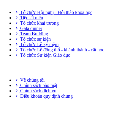
Tổ chức Hội nghị - Hội thảo khoa học
Tiệc tất niên
Tổ chức khai trương
Gala dinner
Team Building
Tổ chức sự kiện
Tổ chức Lễ kỷ niệm
Tổ chức Lễ động thổ - khánh thành - cất nóc
Tổ chức Sự kiện Giáo dục
THÔNG TIN HỮU ÍCH
Về chúng tôi
Chính sách bảo mật
Chính sách dịch vụ
Điều khoản quy định chung