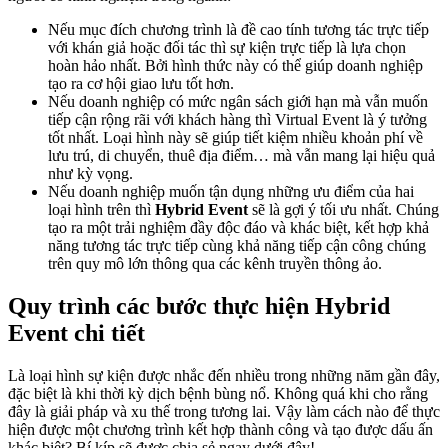
Nếu mục đích chương trình là đề cao tính tương tác trực tiếp
với khán giả hoặc đối tác thì sự kiện trực tiếp là lựa chọn
hoàn hảo nhất. Bởi hình thức này có thể giúp doanh nghiệp
tạo ra cơ hội giao lưu tốt hơn.
Nếu doanh nghiệp có mức ngân sách giới hạn mà vẫn muốn
tiếp cận rộng rãi với khách hàng thì Virtual Event là ý tưởng
tốt nhất. Loại hình này sẽ giúp tiết kiệm nhiều khoản phí về
lưu trú, di chuyển, thuê địa điểm… mà vẫn mang lại hiệu quả
như kỳ vọng.
Nếu doanh nghiệp muốn tận dụng những ưu điểm của hai
loại hình trên thì
Hybrid Event
sẽ là gợi ý tối ưu nhất. Chúng
tạo ra một trải nghiệm đầy độc đáo và khác biệt, kết hợp khả
năng tương tác trực tiếp cùng khả năng tiếp cận công chúng
trên quy mô lớn thông qua các kênh truyền thông ảo.
Quy trình các bước thực hiện Hybrid
Event chi tiết
Là loại hình sự kiện được nhắc đến nhiều trong những năm gần đây,
đặc biệt là khi thời kỳ dịch bệnh bùng nổ. Không quá khi cho rằng
đây là giải pháp và xu thế trong tương lai. Vậy làm cách nào để thực
hiện được một chương trình kết hợp thành công và tạo được dấu ấn
khác biệt? Bí kíp sẽ được chia sẻ ngay dưới đây!