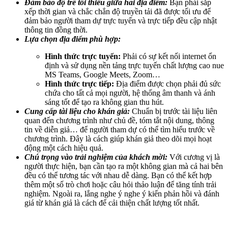
Đảm bảo độ trễ tối thiểu giữa hai địa điểm:
Bạn phải sắp
xếp thời gian và chắc chắn độ truyền tải đã được tối ưu để
đảm bảo người tham dự trực tuyến và trực tiếp đều cập nhật
thông tin đồng thời.
Lựa chọn địa điểm phù hợp:
Hình thức trực tuyến:
Phải có sự kết nối internet ổn
định và sử dụng nền tảng trực tuyến chất lượng cao nue
MS Teams, Google Meets, Zoom…
Hình thức trực tiếp:
Địa điểm được chọn phải đủ sức
chứa cho tất cả mọi người, hệ thống âm thanh và ánh
sáng tốt để tạo ra không gian thu hút.
Cung cấp tài liệu cho khán giả:
Chuẩn bị trước tài liệu liên
quan đến chương trình như chủ đề, tóm tắt nội dung, thông
tin về diễn giả… để người tham dự có thể tìm hiểu trước về
chương trình. Đây là cách giúp khán giả theo dõi mọi hoạt
động một cách hiệu quả.
Chú trọng vào trải nghiệm của khách mời:
Với cương vị là
người thực hiện, bạn cần tạo ra một không gian mà cả hai bên
đều có thể tương tác với nhau dễ dàng. Bạn có thể kết hợp
thêm một số trò chơi hoặc câu hỏi thảo luận để tăng tính trải
nghiệm. Ngoài ra, lắng nghe ý nghe ý kiến phản hồi và đánh
giá từ khán giả là cách để cải thiện chất lượng tốt nhất.