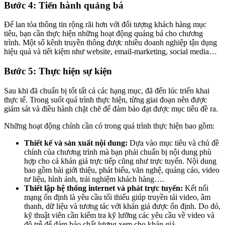
Bước 4: Tiến hành quảng bá
Để lan tỏa thông tin rộng rãi hơn với đối tượng khách hàng mục
tiêu, bạn cần thực hiện những hoạt động quảng bá cho chương
trình. Một số kênh truyền thông được nhiều doanh nghiệp tận dụng
hiệu quả và tiết kiệm như website, email-marketing, social media…
Bước 5: Thực hiện sự kiện
Sau khi đã chuẩn bị tốt tất cả các hạng mục, đã đến lúc triển khai
thực tế. Trong suốt quá trình thực hiện, từng giai đoạn nên được
giám sát và điều hành chặt chẽ để đảm bảo đạt được mục tiêu đề ra.
Những hoạt động chính cần có trong quá trình thực hiện bao gồm:
Thiết kế và sản xuất nội dung:
Dựa vào mục tiêu và chủ đề
chính của chương trình mà bạn phải chuẩn bị nội dung phù
hợp cho cả khán giả trực tiếp cũng như trực tuyến. Nội dung
bao gồm bài giới thiệu, phát biểu, văn nghệ, quảng cáo, video
tư liệu, hình ảnh, trải nghiệm khách hàng….
Thiết lập hệ thống internet và phát trực tuyến:
Kết nối
mạng ổn định là yêu cầu tối thiểu giúp truyền tải video, âm
thanh, dữ liệu và tương tác với khán giả được ổn định. Do đó,
kỹ thuật viên cần kiểm tra kỹ lưỡng các yêu cầu về video và
độ trễ để đảm bảo chất lượng xem cho khán giả.