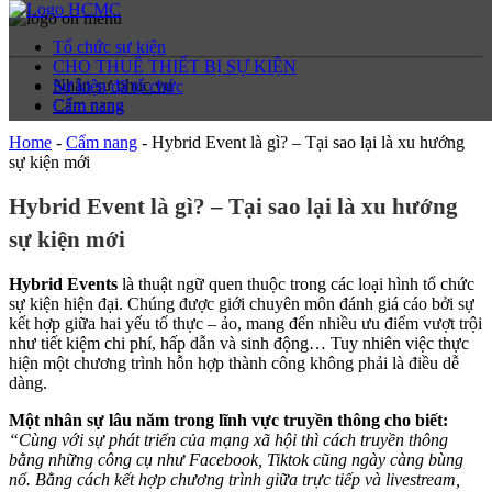
Tổ chức sự kiện
CHO THUÊ THIẾT BỊ SỰ KIỆN
Nhân sự phục vụ
Sự kiện đã tổ chức
Cẩm nang
Cẩm nang
Home
-
Cẩm nang
-
Hybrid Event là gì? – Tại sao lại là xu hướng
sự kiện mới
Hybrid Event là gì? – Tại sao lại là xu hướng
sự kiện mới
Hybrid Events
là thuật ngữ quen thuộc trong các loại hình tổ chức
sự kiện hiện đại. Chúng được giới chuyên môn đánh giá cáo bởi sự
kết hợp giữa hai yếu tố thực – ảo, mang đến nhiều ưu điểm vượt trội
như tiết kiệm chi phí, hấp dẫn và sinh động… Tuy nhiên việc thực
hiện một chương trình hỗn hợp thành công không phải là điều dễ
dàng.
Một nhân sự lâu năm trong lĩnh vực truyền thông cho biết:
“Cùng với sự phát triển của mạng xã hội thì cách truyền thông
bằng những công cụ như Facebook, Tiktok cũng ngày càng bùng
nổ. Bằng cách kết hợp chương trình giữa trực tiếp và livestream,