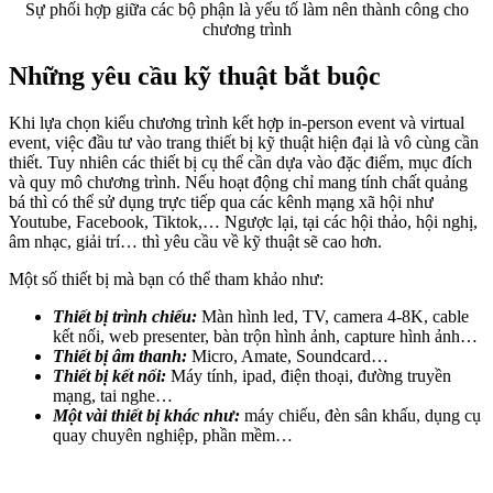
Sự phối hợp giữa các bộ phận là yếu tố làm nên thành công cho
chương trình
Những yêu cầu kỹ thuật bắt buộc
Khi lựa chọn kiểu chương trình kết hợp in-person event và virtual
event, việc đầu tư vào trang thiết bị kỹ thuật hiện đại là vô cùng cần
thiết. Tuy nhiên các thiết bị cụ thể cần dựa vào đặc điểm, mục đích
và quy mô chương trình. Nếu hoạt động chỉ mang tính chất quảng
bá thì có thể sử dụng trực tiếp qua các kênh mạng xã hội như
Youtube, Facebook, Tiktok,… Ngược lại, tại các hội thảo, hội nghị,
âm nhạc, giải trí… thì yêu cầu về kỹ thuật sẽ cao hơn.
Một số thiết bị mà bạn có thể tham khảo như:
Thiết bị trình chiếu:
Màn hình led, TV, camera 4-8K, cable
kết nối, web presenter, bàn trộn hình ảnh, capture hình ảnh…
Thiết bị âm thanh:
Micro, Amate, Soundcard…
Thiết bị kết nối:
Máy tính, ipad, điện thoại, đường truyền
mạng, tai nghe…
Một vài thiết bị khác như:
máy chiếu, đèn sân khấu, dụng cụ
quay chuyên nghiệp, phần mềm…