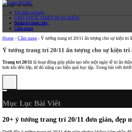
Tổ chức sự kiện
CHO THUÊ THIẾT BỊ SỰ KIỆN
Nhân sự phục vụ
Sự kiện đã tổ chức
Cẩm nang
Cẩm nang
Home
-
Cẩm nang
-
Ý tưởng trang trí 20/11 ấn tượng cho sự kiện tri 
Ý tưởng trang trí 20/11 ấn tượng cho sự kiện tri
Trang trí 20/11
là hoạt động góp phần tạo nên một ngày lễ tri ân thầ
hơn khi đến lớp, từ đó nâng cao hiệu quả học tập. Trong bài viết dướ
Mục Lục Bài Viết
20+ ý tưởng trang trí 20/11 đơn giản, đẹp 
Dưới đây ý tưởng trang trí 20/11 đơn giản nhưng không kém phần độc 