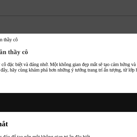
ân thầy cô
 ân thầy cô
y cô đặc biệt và đáng nhớ. Một không gian đẹp mắt sẽ tạo cảm hứng và
i đây, hãy cùng khám phá hơn những ý tưởng trang trí ấn tượng, từ lớp 
mắt
đáo để tạo nên một không gian tri ân đặc biệt.