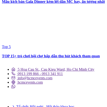
Mẫu kịch bản Gala Dinner kèm lời dẫn MC hay, ấn tượng nhất
Top 5
TOP 15+ trò chơi hội chợ hấp dẫn thu hút khách tham quan
5 Hoa Cau St., Cau Kieu Ward, Ho Chi Minh City
0913 199 866 - 0913 341 911
info@hcmcevents.com
hcmcevents.com
DỊCH VỤ SỰ KIỆN
Tổ chức Hội nghị - Hội thảo khoa học