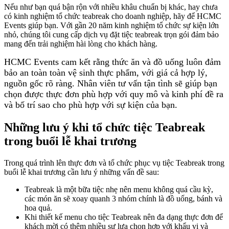
Nếu như bạn quá bận rộn với nhiều khâu chuẩn bị khác, hay chưa
có kinh nghiệm tổ chức teabreak cho doanh nghiệp, hãy để HCMC
Events giúp bạn. Với gần 20 năm kinh nghiệm tổ chức sự kiện lớn
nhỏ, chúng tôi cung cấp dịch vụ đặt tiệc teabreak trọn gói đảm bảo
mang đến trải nghiệm hài lòng cho khách hàng.
HCMC Events cam kết rằng thức ăn và đồ uống luôn đảm
bảo an toàn toàn vệ sinh thực phẩm, với giá cả hợp lý,
nguồn gốc rõ ràng. Nhân viên tư vấn tận tình sẽ giúp bạn
chọn được thực đơn phù hợp với quy mô và kinh phí đề ra
và bố trí sao cho phù hợp với sự kiện của bạn.
Những lưu ý khi tổ chức tiệc Teabreak
trong buổi lễ khai trương
Trong quá trình lên thực đơn và tổ chức phục vụ tiệc Teabreak trong
buổi lễ khai trương cần lưu ý những vấn đề sau:
Teabreak là một bữa tiệc nhẹ nên menu không quá cầu kỳ,
các món ăn sẽ xoay quanh 3 nhóm chính là đồ uống, bánh và
hoa quả.
Khi thiết kế menu cho tiệc Teabreak nên đa dạng thực đơn để
khách mời có thêm nhiều sự lựa chọn hợp với khẩu vị và