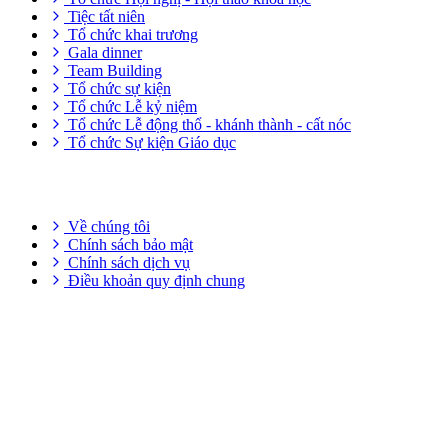
Tiệc tất niên
Tổ chức khai trương
Gala dinner
Team Building
Tổ chức sự kiện
Tổ chức Lễ kỷ niệm
Tổ chức Lễ động thổ - khánh thành - cất nóc
Tổ chức Sự kiện Giáo dục
THÔNG TIN HỮU ÍCH
Về chúng tôi
Chính sách bảo mật
Chính sách dịch vụ
Điều khoản quy định chung