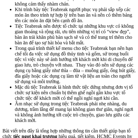
không cảm thấy nhàm chán.
Khi trình bày tiệc Teabreak người phục vụ phải sắp xếp các
món ăn theo trình tự hợp lý trên ban ăn và nên có thêm bảng
tên các món ăn đặt bên cạnh đồ ăn.
Tiệc Teabreak nên được tổ chức tại những khu vực có không
gian thoáng và rộng rãi, ưu tiên những vị trí có “view đẹp”,
bàn ăn trải khăn phủ bàn sạch sẽ và có thể trang trí thêm cho
bàn ăn để tạo sự hài hòa và bắt mắt.
Trong quá trình thiết kế menu cho tiệc Teabreak bạn nên hạn
chế tối đa việc sử dụng đồ thủy tinh và gốm, sứ trong buổi
tiệc vì việc này sẽ ảnh hưởng tới khách mời khi di chuyển để
giao lưu, trò chuyện với nhau. Thay vào đó nên sử dụng các
dụng cụ bằng giấy như thìa – đũa – muỗng giấy, ống hút giấy,
đĩa giấy hoặc các dụng cụ làm từ vật liệu an toàn cho người
sử dụng và môi trường.
Mặc dù tiệc Teabreak là hình thức tiệc đứng nhưng đơn vị tổ
chức sự kiện nên chuẩn bị thêm ghế ngồi gần khu vực tổ
chức tiệc để khách mời có thể ngồi nghỉ ngơi khi cần.
Âm nhạc sử dụng trong tiệc Teabreak phải nhẹ nhàng, du
dương, trầm lắng để mang lại không gian thư giãn, nghỉ ngơi
và không ảnh hưởng tới cuộc trò chuyện, giao lưu giữa các
khách mời.
Bài viết trên đây là tổng hợp những thông tin cần thiết giúp bạn tổ
chức
tiệc ngọt khai trương
hiệu quả, tiết kiệm. HCMC Events hy