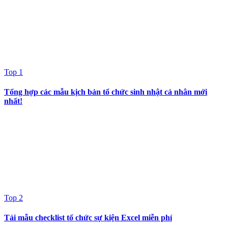
Top 1
Tổng hợp các mẫu kịch bản tổ chức sinh nhật cá nhân mới
nhất!
Top 2
Tải mẫu checklist tổ chức sự kiện Excel miễn phí