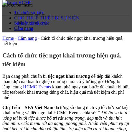
Tổ chức sự kiện
CHO THUÊ THIẾT BỊ SỰ KIỆN
Nhân sự phục vụ
Sự kiện đã tổ chức
Cẩm nang
Cẩm nang
Home
-
Cẩm nang
-
Cách tổ chức tiệc ngọt khai trương hiệu quả,
tiết kiệm
Cách tổ chức tiệc ngọt khai trương hiệu quả,
tiết kiệm
Bạn đang phải chuẩn bị
tiệc ngọt khai trương
để tiếp đãi khách
tham dự của doanh nghiệp nhưng chưa có ý tưởng gì? Đừng lo
lắng, cùng
HCMC Events
khám phá ngay các bước để chuẩn bị bữa
tiệc teabreak khai trương đúng chất, hiệu quả mà tiết kiệm chi phí
nhé!
Chị Tiên – SFA Việt Nam
đã từng sử dụng dịch vụ tổ chức sự kiện
khai trương và tiệc ngọt tại HCMC Events chia sẻ:
“ Đồ ăn và thức
uống tại buổi tiệc được bố trí rất sang trọng, đẹp mắt và thu hút
ánh nhìn. Các menu rất đa dạng, phong phú. Nhân viên phục vụ tại
buổi tiệc rất là chu đáo và tận tâm. Sự kiện diễn ra rất thành công,