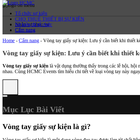
Tổ chức sự kiện
CHO THUÊ THIẾT BỊ SỰ KIỆN
Nhân sự phục vụ
Sự kiện đã tổ chức
Cẩm nang
Cẩm nang
Home
-
Cẩm nang
-
Vòng tay giấy sự kiện: Lưu ý cần biết khi thiết k
Vòng tay giấy sự kiện: Lưu ý cần biết khi thiết k
Vòng tay giấy sự kiện
là vật dụng thường thấy trong các lễ hội, hộ
nhau. Cùng HCMC Events tìm hiểu chi tiết về loại vòng tay này ngay 
Mục Lục Bài Viết
Vòng tay giấy sự kiện là gì?
Vòng tay giấy sự kiện là một dạng vòng đeo tay được làm từ chất liệu 