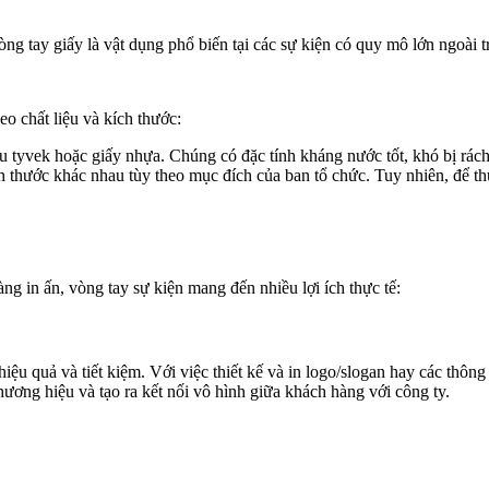
ng tay giấy là vật dụng phổ biến tại các sự kiện có quy mô lớn ngoài t
eo chất liệu và kích thước:
u tyvek hoặc giấy nhựa. Chúng có đặc tính kháng nước tốt, khó bị rách
h thước khác nhau tùy theo mục đích của ban tổ chức. Tuy nhiên, để th
g in ấn, vòng tay sự kiện mang đến nhiều lợi ích thực tế:
u quả và tiết kiệm. Với việc thiết kế và in logo/slogan hay các thông 
hương hiệu và tạo ra kết nối vô hình giữa khách hàng với công ty.