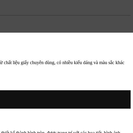
từ chất liệu giấy chuyên dùng, có nhiều kiểu dáng và màu sắc khác
ết kế thành hình tròn, được trang trí với các họa tiết, hình ảnh,