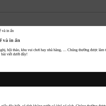
ế và in ấn
ế và in ấn
i nghị, hội thảo, khu vui chơi hay nhà hàng, … Chúng thường được làm 
bài viết dưới đây!
giấy đặc biệt, có tính kháng nước và khó xé rách. Chúng thường được thi