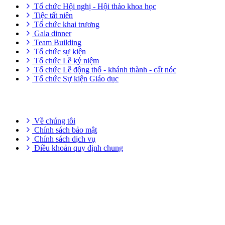
Tổ chức Hội nghị - Hội thảo khoa học
Tiệc tất niên
Tổ chức khai trương
Gala dinner
Team Building
Tổ chức sự kiện
Tổ chức Lễ kỷ niệm
Tổ chức Lễ động thổ - khánh thành - cất nóc
Tổ chức Sự kiện Giáo dục
THÔNG TIN HỮU ÍCH
Về chúng tôi
Chính sách bảo mật
Chính sách dịch vụ
Điều khoản quy định chung