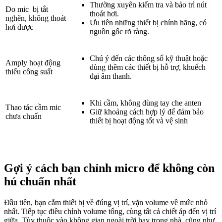
Thường xuyên kiểm tra và bảo trì nút
Do mic bị tắt
thoát hơi.
nghẽn, không thoát
Ưu tiên những thiết bị chính hãng, có
hơi được
nguồn gốc rõ ràng.
Chú ý đến các thông số kỹ thuật hoặc
Amply hoạt động
dùng thêm các thiết bị hỗ trợ, khuếch
thiếu công suất
đại âm thanh.
Khi cầm, không dùng tay che anten
Thao tác cầm mic
Giữ khoảng cách hợp lý để đảm bảo
chưa chuẩn
thiết bị hoạt động tốt và vệ sinh
Gợi ý cách bạn chỉnh micro để không còn
hú chuẩn nhất
Đầu tiên, bạn cắm thiết bị về đúng vị trí, vặn volume về mức nhỏ
nhất. Tiếp tục điều chỉnh volume tổng, cùng tất cả chiết áp đến vị trí
giữa. Tùy thuộc vào không gian ngoài trời hay trong nhà, cũng như