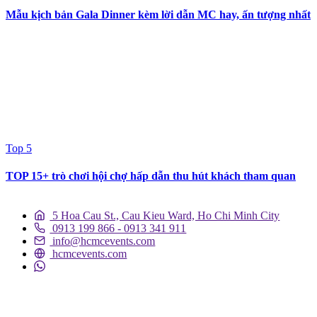
Mẫu kịch bản Gala Dinner kèm lời dẫn MC hay, ấn tượng nhất
Top 5
TOP 15+ trò chơi hội chợ hấp dẫn thu hút khách tham quan
5 Hoa Cau St., Cau Kieu Ward, Ho Chi Minh City
0913 199 866 - 0913 341 911
info@hcmcevents.com
hcmcevents.com
DỊCH VỤ SỰ KIỆN