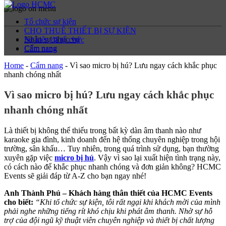
Tổ chức sự kiện
CHO THUÊ THIẾT BỊ SỰ KIỆN
Nhân sự phục vụ
Sự kiện đã tổ chức
Cẩm nang
Cẩm nang
Home
-
Cẩm nang
-
Vì sao micro bị hú? Lưu ngay cách khắc phục
nhanh chóng nhất
Vì sao micro bị hú? Lưu ngay cách khắc phục
nhanh chóng nhất
Là thiết bị không thể thiếu trong bất kỳ dàn âm thanh nào như
karaoke gia đình, kinh doanh đến hệ thống chuyên nghiệp trong hội
trường, sân khấu… Tuy nhiên, trong quá trình sử dụng, bạn thường
xuyên gặp việc
micro bị hú
. Vậy vì sao lại xuất hiện tình trạng này,
có cách nào để khắc phục nhanh chóng và đơn giản không? HCMC
Events sẽ giải đáp từ A-Z cho bạn ngay nhé!
Anh Thành Phú – Khách hàng thân thiết của HCMC Events
cho biết:
“Khi tổ chức sự kiện, tôi rất ngại khi khách mời của mình
phải nghe những tiếng rít khó chịu khi phát âm thanh. Nhờ sự hỗ
trợ của đội ngũ kỹ thuật viên chuyên nghiệp và thiết bị chất lượng