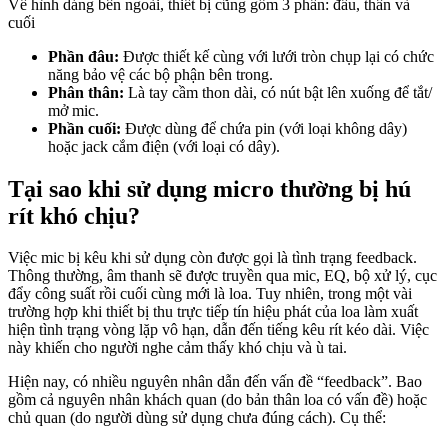
Về hình dáng bên ngoài, thiết bị cũng gồm 3 phần: đầu, thân và
cuối
Phần đâu:
Được thiết kế cùng với lưới tròn chụp lại có chức
năng bảo vệ các bộ phận bên trong.
Phân thân:
Là tay cầm thon dài, có nút bật lên xuống để tắt/
mở mic.
Phần cuối:
Được dùng để chứa pin (với loại không dây)
hoặc jack cắm điện (với loại có dây).
Tại sao khi sử dụng micro thường bị hú
rít khó chịu?
Việc mic bị kêu khi sử dụng còn được gọi là tình trạng feedback.
Thông thường, âm thanh sẽ được truyền qua mic, EQ, bộ xử lý, cục
đẩy công suất rồi cuối cùng mới là loa. Tuy nhiên, trong một vài
trường hợp khi thiết bị thu trực tiếp tín hiệu phát của loa làm xuất
hiện tình trạng vòng lặp vô hạn, dẫn đến tiếng kêu rít kéo dài. Việc
này khiến cho người nghe cảm thấy khó chịu và ù tai.
Hiện nay, có nhiều nguyên nhân dẫn đến vấn đề “feedback”. Bao
gồm cả nguyên nhân khách quan (do bản thân loa có vấn đề) hoặc
chủ quan (do người dùng sử dụng chưa đúng cách). Cụ thể: