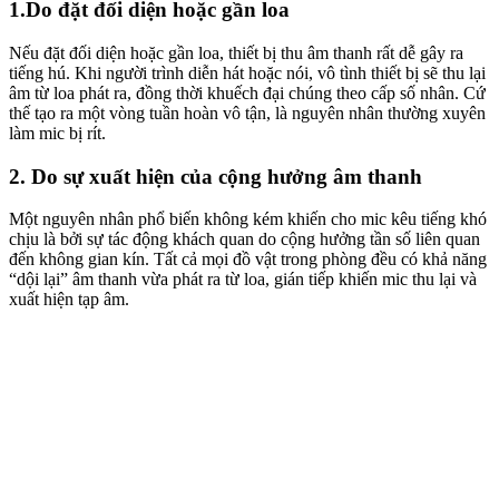
1.Do đặt đối diện hoặc gần loa
Nếu đặt đối diện hoặc gần loa, thiết bị thu âm thanh rất dễ gây ra
tiếng hú. Khi người trình diễn hát hoặc nói, vô tình thiết bị sẽ thu lại
âm từ loa phát ra, đồng thời khuếch đại chúng theo cấp số nhân. Cứ
thế tạo ra một vòng tuần hoàn vô tận, là nguyên nhân thường xuyên
làm mic bị rít.
2. Do sự xuất hiện của cộng hưởng âm thanh
Một nguyên nhân phổ biến không kém khiến cho mic kêu tiếng khó
chịu là bởi sự tác động khách quan do cộng hưởng tần số liên quan
đến không gian kín. Tất cả mọi đồ vật trong phòng đều có khả năng
“dội lại” âm thanh vừa phát ra từ loa, gián tiếp khiến mic thu lại và
xuất hiện tạp âm.