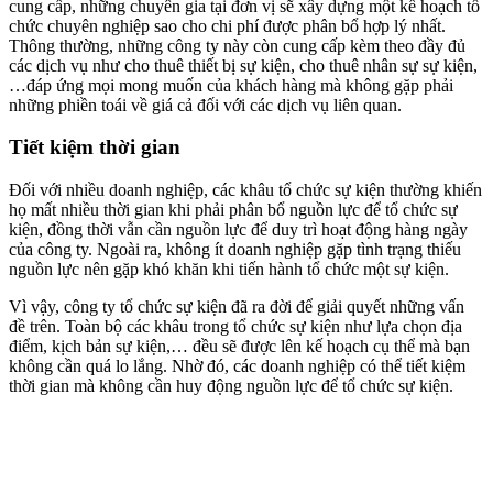
cung cấp, những chuyên gia tại đơn vị sẽ xây dựng một kế hoạch tổ
chức chuyên nghiệp sao cho chi phí được phân bổ hợp lý nhất.
Thông thường, những công ty này còn cung cấp kèm theo đầy đủ
các dịch vụ như cho thuê thiết bị sự kiện, cho thuê nhân sự sự kiện,
…đáp ứng mọi mong muốn của khách hàng mà không gặp phải
những phiền toái về giá cả đối với các dịch vụ liên quan.
Tiết kiệm thời gian
Đối với nhiều doanh nghiệp, các khâu tổ chức sự kiện thường khiến
họ mất nhiều thời gian khi phải phân bổ nguồn lực để tổ chức sự
kiện, đồng thời vẫn cần nguồn lực để duy trì hoạt động hàng ngày
của công ty. Ngoài ra, không ít doanh nghiệp gặp tình trạng thiếu
nguồn lực nên gặp khó khăn khi tiến hành tổ chức một sự kiện.
Vì vậy, công ty tổ chức sự kiện đã ra đời để giải quyết những vấn
đề trên. Toàn bộ các khâu trong tổ chức sự kiện như lựa chọn địa
điểm, kịch bản sự kiện,… đều sẽ được lên kế hoạch cụ thể mà bạn
không cần quá lo lắng. Nhờ đó, các doanh nghiệp có thể tiết kiệm
thời gian mà không cần huy động nguồn lực để tổ chức sự kiện.