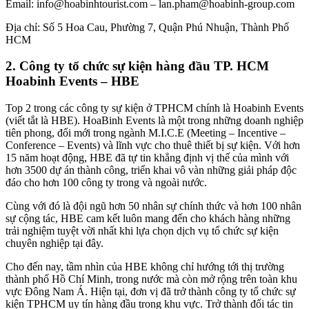
Email: info@hoabinhtourist.com – lan.pham@hoabinh-group.com
Địa chỉ: Số 5 Hoa Cau, Phường 7, Quận Phú Nhuận, Thành Phố
HCM
2. Công ty tổ chức sự kiện hàng đầu TP. HCM
Hoabinh Events – HBE
Top 2 trong các công ty sự kiện ở TPHCM chính là Hoabinh Events
(viết tắt là HBE). HoaBinh Events là một trong những doanh nghiệp
tiên phong, đổi mới trong ngành M.I.C.E (Meeting – Incentive –
Conference – Events) và lĩnh vực cho thuê thiết bị sự kiện. Với hơn
15 năm hoạt động, HBE đã tự tin khẳng định vị thế của mình với
hơn 3500 dự án thành công, triển khai vô vàn những giải pháp độc
đáo cho hơn 100 công ty trong và ngoài nước.
Cùng với đó là đội ngũ hơn 50 nhân sự chính thức và hơn 100 nhân
sự cộng tác, HBE cam kết luôn mang đến cho khách hàng những
trải nghiệm tuyệt vời nhất khi lựa chọn dịch vụ tổ chức sự kiện
chuyên nghiệp tại đây.
Cho đến nay, tầm nhìn của HBE không chỉ hướng tới thị trường
thành phố Hồ Chí Minh, trong nước mà còn mở rộng trên toàn khu
vực Đông Nam Á. Hiện tại, đơn vị đã trở thành công ty tổ chức sự
kiện TPHCM uy tín hàng đầu trong khu vực. Trở thành đối tác tin