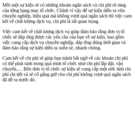
Mỗi một sự kiện sẽ có những khoản ngân sách và chi phí rõ ràng
của từng hạng mục tổ chức. Chính vì vậy để sự kiện diễn ra vừa
chuyên nghiệp, hiệu quả mà không vượt quá ngân sách thì việc cam
kết về chất lượng dịch vụ, chi phí là rất quan trọng.
Việc cam kết về chất lượng dịch vụ giúp đảm bảo rằng đơn vị tổ
chức sẽ đáp ứng được các yêu cầu của bạn về sự kiện, bao gồm
việc cung cấp dịch vụ chuyên nghiệp, đáp ứng đúng thời gian và
đảm bảo rằng sự kiện diễn ra suôn sẻ, nhanh chóng.
Cam kết về chi phí sẽ giúp bạn tránh bất ngờ về các khoản chi phí
có thể phát sinh trong quá trình tổ chức như chi phí lắp đặt, vận
chuyển,… Bên đơn vị tổ chức sự kiện sẽ cung cấp một ước tính chi
phí chi tiết và sẽ cố gắng giữ cho chi phí không vượt quá ngân sách
đã đề ra trước đó.