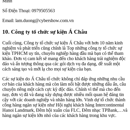
Minh
Số Điện Thoại: 0979505563
Email: lam.duong@cybershow.com.vn
10. Công ty tổ chức sự kiện Á Châu
Cuối cùng, Công ty tổ chức sự kiện Á Châu với hơn 10 năm kinh
nghiệm và phát triển cũng chính là Top những công ty tổ chức sự
kiện TPHCM uy tín, chuyên nghiệp hàng đầu mà bạn có thể tham
khảo. Đơn vị cam kết sẽ mang đến cho khách hàng trải nghiệm độc
đáo và ấn tượng thông qua các gói dịch vụ đa dạng, đề xuất một
cách sáng tạo và mới lạ cho mọi sự kiện của bạn.
Các sự kiện do Á Châu tổ chức không chỉ đáp ứng những nhu cầu
cơ bản của khách hàng mà còn làm nổi bật được những dấu ấn, câu
chuyện riêng một cách cực kỳ độc đáo. Chính vì thế mà cho đến
nay, đơn vị đã và đang xây dựng được nhiều mối quan hệ đáng tin
cậy với các doanh nghiệp và nhãn hàng lớn. Vinh dự tổ chức thành
công hàng ngàn sự kiện như Hội nghị khách hàng Intercontinental
Hanoi Landmark, Đêm hội xuân của FLC, Đêm nhạc TPBank,…và
hàng ngàn sự kiện lớn nhỏ của các khách hàng trong khu vực.