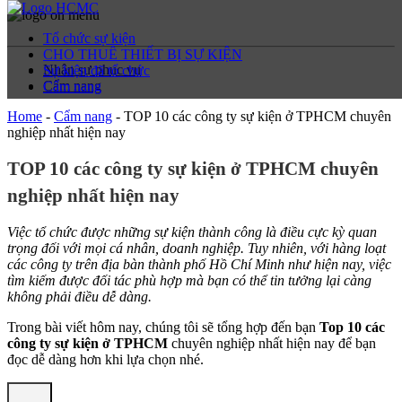
Tổ chức sự kiện
CHO THUÊ THIẾT BỊ SỰ KIỆN
Nhân sự phục vụ
Sự kiện đã tổ chức
Cẩm nang
Cẩm nang
Home
-
Cẩm nang
-
TOP 10 các công ty sự kiện ở TPHCM chuyên
nghiệp nhất hiện nay
TOP 10 các công ty sự kiện ở TPHCM chuyên
nghiệp nhất hiện nay
Việc tổ chức được những sự kiện thành công là điều cực kỳ quan
trọng đối với mọi cá nhân, doanh nghiệp. Tuy nhiên, với hàng loạt
các công ty trên địa bàn thành phố Hồ Chí Minh như hiện nay, việc
tìm kiếm được đối tác phù hợp mà bạn có thể tin tưởng lại càng
không phải điều dễ dàng.
Trong bài viết hôm nay, chúng tôi sẽ tổng hợp đến bạn
Top 10 các
công ty sự kiện ở TPHCM
chuyên nghiệp nhất hiện nay để bạn
đọc dễ dàng hơn khi lựa chọn nhé.