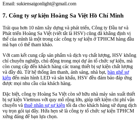
Email: sukiensaigonlight@gmail.com
7. Công ty sự kiện Hoàng Sa Việt Hồ Chí Minh
Trải qua hơn 10 năm xây dựng và phát triển, Công ty Đầu tư và
Phát triển Hoàng Sa Việt (viết tắt là HSV) cũng đã khẳng định vị
thế của mình là một trong các công ty sự kiện ở TPHCM hàng đầu
mà bạn có thể tham khảo.
Với cam kết cung cấp sản phẩm và dịch vụ chất lượng, HSV không
chỉ chuyên nghiệp, chủ động trong mọi dự án tổ chức sự kiện, mà
còn cung cấp đến khách hàng các trang thiết bị sự kiện chất lượng
và đầy đủ. Từ hệ thống âm thanh, ánh sáng, nhà bạt,
bàn ghế sự
kiện
đến màn hình LED và sân khấu, HSV đều đảm bảo đáp ứng
được mọi nhu cầu của khách hàng.
Đặc biệt, công ty Hoàng Sa Việt còn sở hữu nhà máy sản xuất thiết
bị sự kiện Viettruss với quy mô rộng lớn, giúp tiết kiệm chi phí vận
chuyển và
thuê nhân sự sự kiện
tối đa cho khách hàng sử dụng dịch
vụ trọn gói tại đây. Hứa hẹn sẽ là công ty tổ chức sự kiện TPHCM
xứng đáng để bạn lựa chọn.