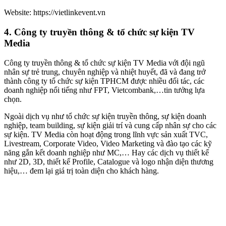
Website: https://vietlinkevent.vn
4. Công ty truyền thông & tổ chức sự kiện TV
Media
Công ty truyền thông & tổ chức sự kiện TV Media với đội ngũ
nhân sự trẻ trung, chuyên nghiệp và nhiệt huyết, đã và đang trở
thành công ty tổ chức sự kiện TPHCM được nhiều đối tác, các
doanh nghiệp nổi tiếng như FPT, Vietcombank,…tin tưởng lựa
chọn.
Ngoài dịch vụ như tổ chức sự kiện truyền thông, sự kiện doanh
nghiệp, team building, sự kiện giải trí và cung cấp nhân sự cho các
sự kiện. TV Media còn hoạt động trong lĩnh vực sản xuất TVC,
Livestream, Corporate Video, Video Marketing và đào tạo các kỹ
năng gắn kết doanh nghiệp như MC,… Hay các dịch vụ thiết kế
như 2D, 3D, thiết kế Profile, Catalogue và logo nhận diện thương
hiệu,… đem lại giá trị toàn diện cho khách hàng.