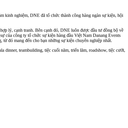
năm kinh nghiệm, DNE đã tổ chức thành công hàng ngàn sự kiện, hội
 hợp lý, cạnh tranh. Bên cạnh đó, DNE luôn được đầu tư đồng bộ về
n sự của công ty tổ chức sự kiện hàng đầu Việt Nam Danang Events
g, từ đó mang đến cho bạn những sự kiện chuyên nghiệp nhất.
a dinner, teambuilding, tiệc cuối năm, triển lãm, roadshow, tiệc cưới,