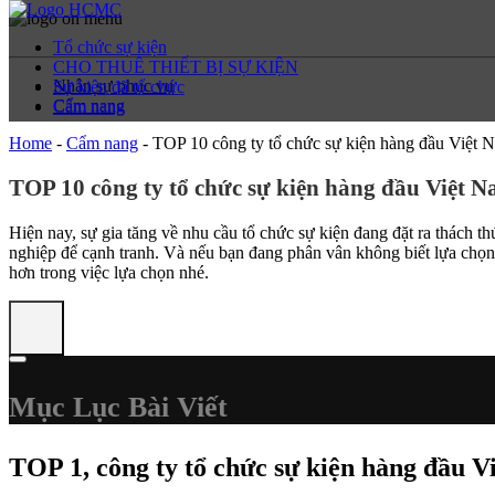
Tổ chức sự kiện
CHO THUÊ THIẾT BỊ SỰ KIỆN
Nhân sự phục vụ
Sự kiện đã tổ chức
Cẩm nang
Cẩm nang
Home
-
Cẩm nang
-
TOP 10 công ty tổ chức sự kiện hàng đầu Việt
TOP 10 công ty tổ chức sự kiện hàng đầu Việt 
Hiện nay, sự gia tăng về nhu cầu tổ chức sự kiện đang đặt ra thách t
nghiệp để cạnh tranh. Và nếu bạn đang phân vân không biết lựa chọ
hơn trong việc lựa chọn nhé.
Mục Lục Bài Viết
TOP 1, công ty tổ chức sự kiện hàng đầu