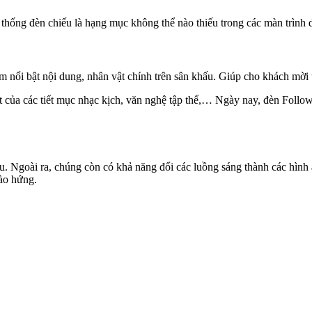
thống đèn chiếu là hạng mục không thể nào thiếu trong các màn trình 
àm nổi bật nội dung, nhân vật chính trên sân khấu. Giúp cho khách mời
t của các tiết mục nhạc kịch, văn nghệ tập thể,… Ngày nay, đèn Follo
iếu. Ngoài ra, chúng còn có khả năng đổi các luồng sáng thành các hìn
ào hứng.