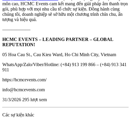
môn cao, HCMC Events cam kết mang đến giải pháp âm thanh trọn
gói, phù hợp với mọi nhu cầu tổ chức sự kiện. Đồng hành cùng
chúng tôi, doanh nghiệp sẽ sở hữu một chương trình chỉn chu, ấn
tượng và hiệu quả.
——————
HCMC EVENTS – LEADING PARTNER – GLOBAL
REPUTATION!
05 Hoa Cau St., Cau Kieu Ward, Ho Chi Minh City, Vietnam
WhatsApp/Zalo/Viber/Hotline: (+84) 913 199 866 – (+84) 913 341
911
https://hcmcevents.com/
info@hcmcevents.com
31/3/2026
295 lượt xem
Các sự kiện khác