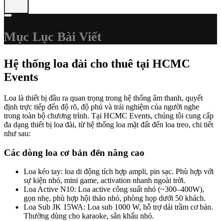
Mục Lục Bài Viết
Hệ thống loa đài cho thuê tại HCMC
Events
Loa là thiết bị đầu ra quan trọng trong hệ thống âm thanh, quyết
định trực tiếp đến độ rõ, độ phủ và trải nghiệm của người nghe
trong toàn bộ chương trình. Tại HCMC Events, chúng tôi cung cấp
đa dạng thiết bị loa đài, từ hệ thống loa mặt đất đến loa treo, chi tiết
như sau:
Các dòng loa cơ bản đến nâng cao
Loa kéo tay: loa di động tích hợp ampli, pin sạc. Phù hợp với
sự kiện nhỏ, mini game, activation nhanh ngoài trời.
Loa Active N10: Loa active công suất nhỏ (~300–400W),
gọn nhẹ, phù hợp hội thảo nhỏ, phòng họp dưới 50 khách.
Loa Sub JK 15WA: Loa sub 1000 W, hỗ trợ dải trầm cơ bản.
Thường dùng cho karaoke, sân khấu nhỏ.