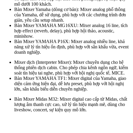
mô dưới 100 khách.
Bàn Mixer Yamaha (dòng cơ bản): Mixer analog phổ thông
của Yamaha, dễ sử dụng, phù hợp với các chương trình đơn
giản, yêu cầu setup nhanh.
Bàn Mixer YAMAHA MG16XU: Mixer analog 16 line, tích
hợp effect (reverb, delay), phù hợp hội thảo, acoustic,
minishow.
Bàn Mixer YAMAHA P16X: Mixer analog nhiều line, khả
năng xử lý tín hiệu ổn định, phù hợp với sân khấu vừa, event
doanh nghiệp.
Mixer dịch (Interpreter Mixer): Mixer chuyên dụng cho hệ
thống phiên dịch cabin. Cho phép chia kênh ngôn ngữ, kiểm
soát tín hiệu tai nghe, phù hợp với hội nghị quốc tế, MICE.
Bàn Mixer YAMAHA TF1: Mixer digital của Yamaha, giao
diện cảm ứng hiện đại, dễ lưu preset, phù hợp với hội nghị
lớn, sân khấu biểu diễn chuyên nghiệp.
Bàn Mixer Midas M32: Mixer digital cao cấp từ Midas, chất
lượng âm thanh cực cao, xử lý tín hiệu mạnh mẽ, dùng cho
liveshow, concert, sự kiện quy mô lớn.