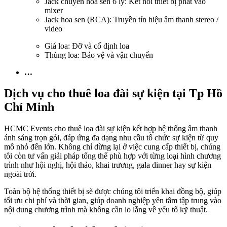
Jack chuyển hoa sen 6 ly: Kết nối thiết bị phát vào
mixer
Jack hoa sen (RCA): Truyền tín hiệu âm thanh stereo /
video
Giá loa: Đỡ và cố định loa
Thùng loa: Bảo vệ và vận chuyển
…
Dịch vụ cho thuê loa đài sự kiện tại Tp Hồ
Chí Minh
HCMC Events cho thuê loa đài sự kiện kết hợp hệ thống âm thanh
ánh sáng trọn gói, đáp ứng đa dạng nhu cầu tổ chức sự kiện từ quy
mô nhỏ đến lớn. Không chỉ dừng lại ở việc cung cấp thiết bị, chúng
tôi còn tư vấn giải pháp tổng thể phù hợp với từng loại hình chương
trình như hội nghị, hội thảo, khai trương, gala dinner hay sự kiện
ngoài trời.
Toàn bộ hệ thống thiết bị sẽ được chúng tôi triển khai đồng bộ, giúp
tối ưu chi phí và thời gian, giúp doanh nghiệp yên tâm tập trung vào
nội dung chương trình mà không cần lo lắng về yếu tố kỹ thuật.