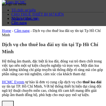
Tổ chức sự kiện
CHO THUÊ THIẾT BỊ SỰ KIỆN
Nhân sự phục vụ
Sự kiện đã tổ chức
Cẩm nang
Cẩm nang
Home
-
Cẩm nang
-
Dịch vụ cho thuê loa đài uy tín tại Tp Hồ Chí
Minh
Dịch vụ cho thuê loa đài uy tín tại Tp Hồ Chí
Minh
Hệ thống âm thanh, đặc biệt là loa đài, đóng vai trò then chốt trong
việc tạo nên một sự kiện chuyên nghiệp và trọn vẹn. Một dàn loa
chất lượng không chỉ giúp truyền tải thông điệp rõ ràng mà còn góp
phần nâng cao trải nghiệm, cảm xúc của khách tham dự.
HCMC Events
tự hào là đơn vị cung cấp dịch vụ cho
thuê loa đài
uy tín tại TP. Hồ Chí Minh, Với hệ thống thiết bị hiện đại cùng đội
ngũ kỹ thuật chuyên môn cao, chúng tôi cam kết mang đến giải
pháp âm thanh đồng bộ, phù hợp cho mọi quy mô sự kiện.