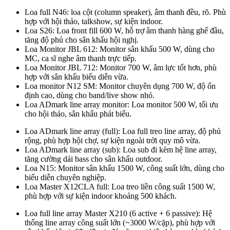
Loa full N46: loa cột (column speaker), âm thanh đều, rõ. Phù
hợp với hội thảo, talkshow, sự kiện indoor.
Loa S26: Loa front fill 600 W, hỗ trợ âm thanh hàng ghế đầu,
tăng độ phủ cho sân khấu hội nghị.
Loa Monitor JBL 612: Monitor sân khấu 500 W, dùng cho
MC, ca sĩ nghe âm thanh trực tiếp.
Loa Monitor JBL 712: Monitor 700 W, âm lực tốt hơn, phù
hợp với sân khấu biểu diễn vừa.
Loa monitor N12 SM: Monitor chuyên dụng 700 W, độ ổn
định cao, dùng cho band/live show nhỏ.
Loa ADmark line array monitor: Loa monitor 500 W, tối ưu
cho hội thảo, sân khấu phát biểu.
Loa ADmark line array (full): Loa full treo line array, độ phủ
rộng, phù hợp hội chợ, sự kiện ngoài trời quy mô vừa.
Loa ADmark line array (sub): Loa sub đi kèm hệ line array,
tăng cường dải bass cho sân khấu outdoor.
Loa N15: Monitor sân khấu 1500 W, công suất lớn, dùng cho
biểu diễn chuyên nghiệp.
Loa Master X12CLA full: Loa treo liền công suất 1500 W,
phù hợp với sự kiện indoor khoảng 500 khách.
Loa full line array Master X210 (6 active + 6 passive): Hệ
thống line array công suất lớn (~3000 W/cặp), phù hợp với