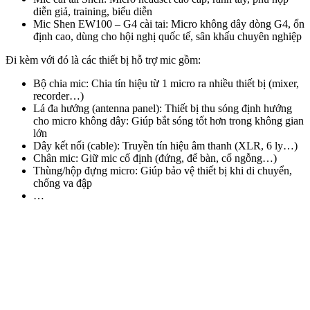
diễn giả, training, biểu diễn
Mic Shen EW100 – G4 cài tai: Micro không dây dòng G4, ổn
định cao, dùng cho hội nghị quốc tế, sân khấu chuyên nghiệp
Đi kèm với đó là các thiết bị hỗ trợ mic gồm:
Bộ chia mic: Chia tín hiệu từ 1 micro ra nhiều thiết bị (mixer,
recorder…)
Lá đa hướng (antenna panel): Thiết bị thu sóng định hướng
cho micro không dây: Giúp bắt sóng tốt hơn trong không gian
lớn
Dây kết nối (cable): Truyền tín hiệu âm thanh (XLR, 6 ly…)
Chân mic: Giữ mic cố định (đứng, để bàn, cổ ngỗng…)
Thùng/hộp đựng micro: Giúp bảo vệ thiết bị khi di chuyển,
chống va đập
…