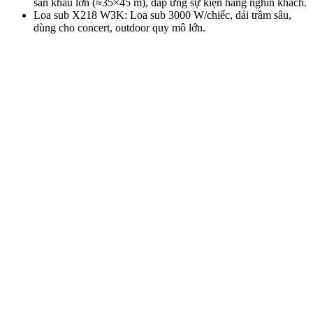
sân khấu lớn (≈35×45 m), đáp ứng sự kiện hàng nghìn khách.
Loa sub X218 W3K: Loa sub 3000 W/chiếc, dải trầm sâu,
dùng cho concert, outdoor quy mô lớn.