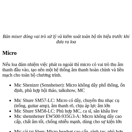
Bàn mixer đóng vai trò xử lý và kiểm soát toàn bộ tín hiệu trước khi
đưa ra loa
Micro
Nếu loa đảm nhiệm việc phát ra ngoài thì micro có vai trò thu âm
thanh đầu vào, tạo nên một hệ thống âm thanh hoàn chỉnh và liền
mạch cho toàn bộ chương trình.
Mic Shenizer (Sennheiser): Micro không dây phổ thông, ổn
định, phù hợp hội thảo, talkshow, MC
Mic Shure SM57-LC: Micro có dây, chuyên thu nhạc cụ
(trống, guitar amp), âm thanh rõ, chịu áp lực âm lớn
Mic Shure SM58-LC: Phù hợp MC, ca sĩ, sân khấu live
Mic shennheiser EW500-935G3-A: Micro không dây cao
cấp, chất âm tốt, chống nhiễu mạnh, dùng cho sự kiện lớn
Mic cài tai Shen: Micro headset cao cấp, rảnh tay, phù hợp