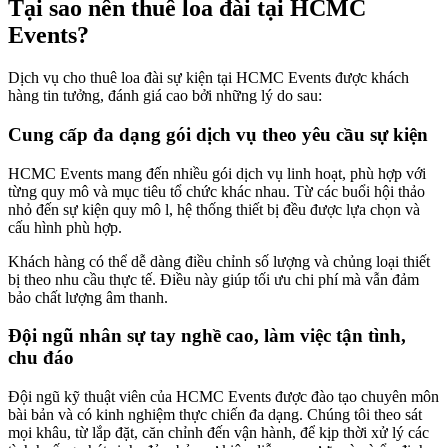
Tại sao nên thuê loa đài tại HCMC
Events?
Dịch vụ cho thuê loa đài sự kiện tại HCMC Events được khách
hàng tin tưởng, đánh giá cao bởi những lý do sau:
Cung cấp đa dạng gói dịch vụ theo yêu cầu sự kiện
HCMC Events mang đến nhiều gói dịch vụ linh hoạt, phù hợp với
từng quy mô và mục tiêu tổ chức khác nhau. Từ các buổi hội thảo
nhỏ đến sự kiện quy mô l, hệ thống thiết bị đều được lựa chọn và
cấu hình phù hợp.
Khách hàng có thể dễ dàng điều chỉnh số lượng và chủng loại thiết
bị theo nhu cầu thực tế. Điều này giúp tối ưu chi phí mà vẫn đảm
bảo chất lượng âm thanh.
Đội ngũ nhân sự tay nghề cao, làm việc tận tình,
chu đáo
Đội ngũ kỹ thuật viên của HCMC Events được đào tạo chuyên môn
bài bản và có kinh nghiệm thực chiến đa dạng. Chúng tôi theo sát
mọi khâu, từ lắp đặt, căn chỉnh đến vận hành, để kịp thời xử lý các