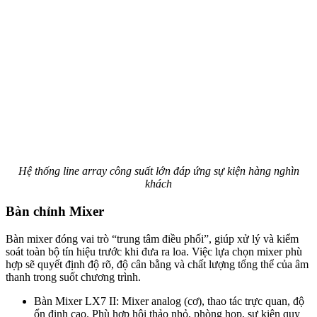
Hệ thống line array công suất lớn đáp ứng sự kiện hàng nghìn
khách
Bàn chỉnh Mixer
Bàn mixer đóng vai trò “trung tâm điều phối”, giúp xử lý và kiểm
soát toàn bộ tín hiệu trước khi đưa ra loa. Việc lựa chọn mixer phù
hợp sẽ quyết định độ rõ, độ cân bằng và chất lượng tổng thể của âm
thanh trong suốt chương trình.
Bàn Mixer LX7 II: Mixer analog (cơ), thao tác trực quan, độ
ổn định cao. Phù hợp hội thảo nhỏ, phòng họp, sự kiện quy