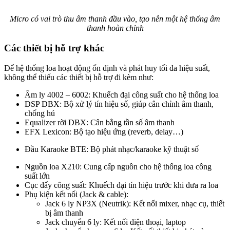
Micro có vai trò thu âm thanh đầu vào, tạo nên một hệ thống âm
thanh hoàn chỉnh
Các thiết bị hỗ trợ khác
Để hệ thống loa hoạt động ổn định và phát huy tối đa hiệu suất,
không thể thiếu các thiết bị hỗ trợ đi kèm như:
Âm ly 4002 – 6002: Khuếch đại công suất cho hệ thống loa
DSP DBX: Bộ xử lý tín hiệu số, giúp cân chỉnh âm thanh,
chống hú
Equalizer rời DBX: Cân bằng tần số âm thanh
EFX Lexicon: Bộ tạo hiệu ứng (reverb, delay…)
Đầu Karaoke BTE: Bộ phát nhạc/karaoke kỹ thuật số
Nguồn loa X210: Cung cấp nguồn cho hệ thống loa công
suất lớn
Cục đẩy công suất: Khuếch đại tín hiệu trước khi đưa ra loa
Phụ kiện kết nối (Jack & cable):
Jack 6 ly NP3X (Neutrik): Kết nối mixer, nhạc cụ, thiết
bị âm thanh
Jack chuyển 6 ly: Kết nối điện thoại, laptop