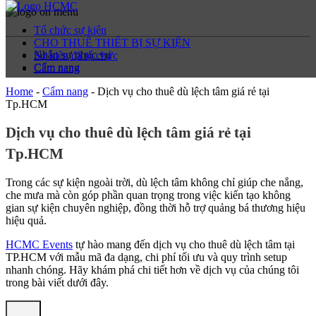
Tổ chức sự kiện
CHO THUÊ THIẾT BỊ SỰ KIỆN
Nhân sự phục vụ
Sự kiện đã tổ chức
Cẩm nang
Cẩm nang
Home
-
Cẩm nang
-
Dịch vụ cho thuê dù lệch tâm giá rẻ tại
Tp.HCM
Dịch vụ cho thuê dù lệch tâm giá rẻ tại
Tp.HCM
Trong các sự kiện ngoài trời, dù lệch tâm không chỉ giúp che nắng,
che mưa mà còn góp phần quan trọng trong việc kiến tạo không
gian sự kiện chuyên nghiệp, đồng thời hỗ trợ quảng bá thương hiệu
hiệu quả.
HCMC Events
tự hào mang đến dịch vụ cho thuê dù lệch tâm tại
TP.HCM với mẫu mã đa dạng, chi phí tối ưu và quy trình setup
nhanh chóng. Hãy khám phá chi tiết hơn về dịch vụ của chúng tôi
trong bài viết dưới đây.