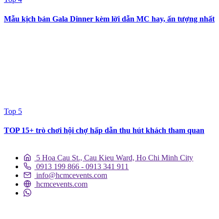
Mẫu kịch bản Gala Dinner kèm lời dẫn MC hay, ấn tượng nhất
Top 5
TOP 15+ trò chơi hội chợ hấp dẫn thu hút khách tham quan
5 Hoa Cau St., Cau Kieu Ward, Ho Chi Minh City
0913 199 866 - 0913 341 911
info@hcmcevents.com
hcmcevents.com
DỊCH VỤ SỰ KIỆN