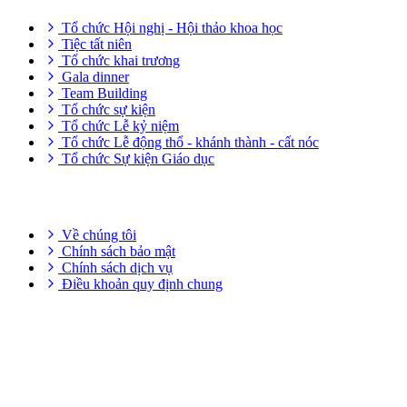
Tổ chức Hội nghị - Hội thảo khoa học
Tiệc tất niên
Tổ chức khai trương
Gala dinner
Team Building
Tổ chức sự kiện
Tổ chức Lễ kỷ niệm
Tổ chức Lễ động thổ - khánh thành - cất nóc
Tổ chức Sự kiện Giáo dục
THÔNG TIN HỮU ÍCH
Về chúng tôi
Chính sách bảo mật
Chính sách dịch vụ
Điều khoản quy định chung