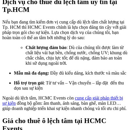
Dịch vụ cho thuê dù lệch tâm uy tín tại
Tp.HCM
Nếu bạn đang tìm kiếm đơn vị cung cấp dù lệch tâm chất lượng tại
Tp. HCM thì HCMC Events chính là lựa chọn đáng tin cậy với giải
pháp trọn gói cho sự kiện. Lựa chọn dịch vụ của chúng tôi, bạn
hoàn toàn có thể an tâm bởi những lý do sau:
Chất
lượng
đảm
bảo
: Dù của chúng tôi được làm từ
chất liệu vải bạt bền, chống nước, chống UV; khung dù
chắc chắn, chịu lực tốt; đế dù nặng, đảm bảo an toàn
khi sử dụng ngoài trời.
Mẫu mã đa dạng:
Đầy đủ kiểu dáng, kích thước và màu sắc
Hỗ trợ trọn gói
: Từ tư vấn – Vận chuyển – lắp đặt đến thu
dọn sau sự kiện
Ngoài dù lệch tâm, HCMC Events còn
cung cấp giải pháp thiết bị
sự kiện
đồng bộ gồm: âm thanh, ánh sáng, bàn ghế, màn LED…
giúp doanh nghiệp triển khai sự kiện nhanh chóng và tối ưu chi phí.
Giá cho thuê ô lệch tâm tại HCMC
Events