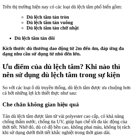
Trên thị trường hiện nay có các loại dù lệch tâm phổ biến gồm:
Dù lệch tâm tán tròn
Dù lệch tâm tán vuông
Dù lệch tâm tán chữ nhật
Dù lệch tâm tán đôi
Kích thước dù thường dao động từ 2m đến 4m, đáp ứng đa
dạng nhu cầu sử dụng từ nhỏ đến lớn.
Ưu điểm của dù lệch tâm? Khi nào thì
nên sử dụng dù lệch tâm trong sự kiện
So với các loại ô dù truyền thống, dù lệch tâm được ưa chuộng hơn
cả bởi những lợi ích thiết thực như sau:
Che chắn không gian hiệu quả
Tán dù lệch tâm được làm từ vải polyester cao cấp, có khả năng
chống thấm nước, chống tia UV, giúp hạn chế tối đa tác động của
thời tiết. Nhờ đó, dù có độ bền cao, không phai màu, không bị rách
khi sử dụng dưới thời tiết khắc nghiệt trong thời gian dài.