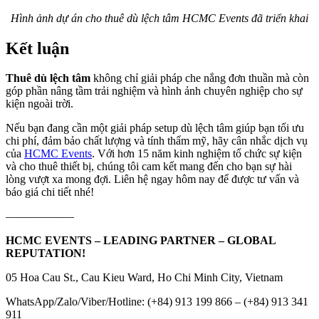
Hình ảnh dự án cho thuê dù lệch tâm HCMC Events đã triển khai
Kết luận
Thuê dù lệch tâm
không chỉ giải pháp che nắng đơn thuần mà còn
góp phần nâng tầm trải nghiệm và hình ảnh chuyên nghiệp cho sự
kiện ngoài trời.
Nếu bạn đang cần một giải pháp setup dù lệch tâm giúp bạn tối ưu
chi phí, đảm bảo chất lượng và tính thẩm mỹ, hãy cân nhắc dịch vụ
của
HCMC Events
. Với hơn 15 năm kinh nghiệm tổ chức sự kiện
và cho thuê thiết bị, chúng tôi cam kết mang đến cho bạn sự hài
lòng vượt xa mong đợi. Liên hệ ngay hôm nay để được tư vấn và
báo giá chi tiết nhé!
——————
HCMC EVENTS – LEADING PARTNER – GLOBAL
REPUTATION!
05 Hoa Cau St., Cau Kieu Ward, Ho Chi Minh City, Vietnam
WhatsApp/Zalo/Viber/Hotline: (+84) 913 199 866 – (+84) 913 341
911