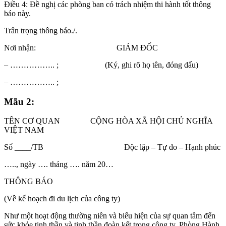
Điều 4: Đề nghị các phòng ban có trách nhiệm thi hành tốt thông
báo này.
Trân trọng thông báo./.
Nơi nhận: GIÁM ĐỐC
– …………….. ; (Ký, ghi rõ họ tên, đóng dấu)
– …………….. ;
Mẫu 2:
TÊN CƠ QUAN CỘNG HÒA XÃ HỘI CHỦ NGHĨA
VIỆT NAM
Số ____/TB Độc lập – Tự do – Hạnh phúc
….., ngày …. tháng …. năm 20…
THÔNG BÁO
(Về kế hoạch đi du lịch của công ty)
Như một hoạt động thường niên và biểu hiện của sự quan tâm đến
sức khỏe tinh thần và tinh thần đoàn kết trong công ty, Phòng Hành