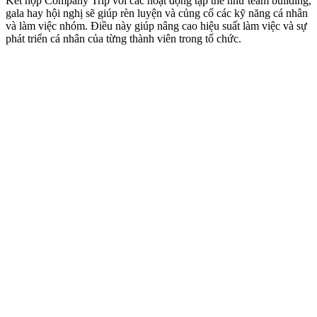
Kết hợp Company Trip với các hoạt động tập thể như team building,
gala hay hội nghị sẽ giúp rèn luyện và củng cố các kỹ năng cá nhân
và làm việc nhóm. Điều này giúp nâng cao hiệu suất làm việc và sự
phát triển cá nhân của từng thành viên trong tổ chức.