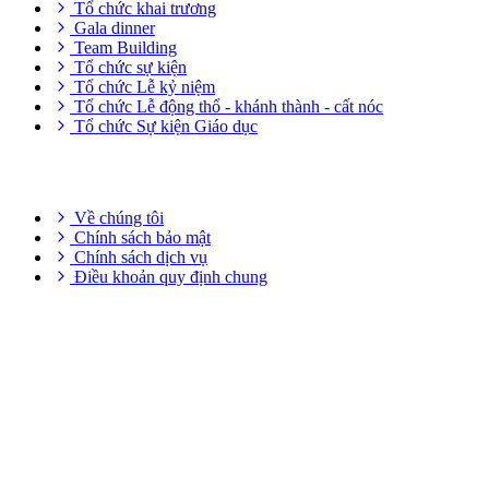
Tổ chức khai trương
Gala dinner
Team Building
Tổ chức sự kiện
Tổ chức Lễ kỷ niệm
Tổ chức Lễ động thổ - khánh thành - cất nóc
Tổ chức Sự kiện Giáo dục
THÔNG TIN HỮU ÍCH
Về chúng tôi
Chính sách bảo mật
Chính sách dịch vụ
Điều khoản quy định chung