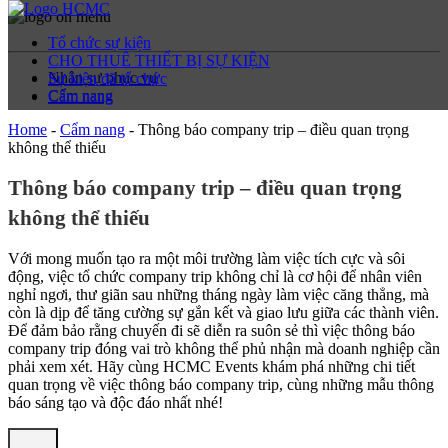
Tổ chức sự kiện
CHO THUÊ THIẾT BỊ SỰ KIỆN
Nhân sự phục vụ
Sự kiện đã tổ chức
Cẩm nang
Cẩm nang
Home
-
Cẩm nang
-
Thông báo company trip – điều quan trọng
không thể thiếu
Thông báo company trip – điều quan trọng
không thể thiếu
Với mong muốn tạo ra một môi trường làm việc tích cực và sôi
động, việc tổ chức company trip không chỉ là cơ hội để nhân viên
nghỉ ngơi, thư giãn sau những tháng ngày làm việc căng thẳng, mà
còn là dịp để tăng cường sự gắn kết và giao lưu giữa các thành viên.
Để đảm bảo rằng chuyến đi sẽ diễn ra suôn sẻ thì việc thông báo
company trip đóng vai trò không thể phủ nhận mà doanh nghiệp cần
phải xem xét. Hãy cùng HCMC Events khám phá những chi tiết
quan trọng về việc thông báo company trip, cùng những mẫu thông
báo sáng tạo và độc đáo nhất nhé!