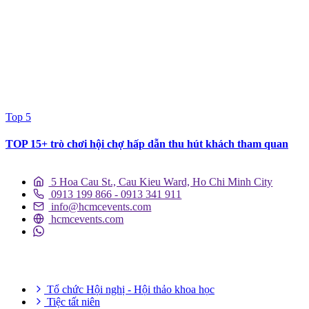
Top 5
TOP 15+ trò chơi hội chợ hấp dẫn thu hút khách tham quan
5 Hoa Cau St., Cau Kieu Ward, Ho Chi Minh City
0913 199 866 - 0913 341 911
info@hcmcevents.com
hcmcevents.com
DỊCH VỤ SỰ KIỆN
Tổ chức Hội nghị - Hội thảo khoa học
Tiệc tất niên