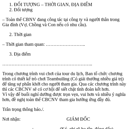
ĐỐI TƯỢNG – THỜI GIAN, ĐỊA ĐIỂM
Đối tượng
– Toàn thể CBNV đang công tác tại công ty và người thân trong
Gia đình (Vợ, Chồng và Con nếu có nhu cầu).
Thời gian
– Thời gian tham quan: ……………………..
Địa điểm
…………………………………………………..
Trong chương trình vui chơi của tour du lịch, Ban tổ chức chương
trình có thiết kế trò chơi Teambuiling (Có giải thưởng nhiều giá trị)
để tăng sự phấn khởi cho người tham gia. Qua các chương trình này
thì các CBCNV sẽ có cơ hội để siết chặt tình đoàn kết hơn.
Vì vậy để buổi nghỉ dưỡng được trọn vẹn, vui hơn và nhiều ý nghĩa
hơn, đề nghị toàn thể CBCNV tham gia hưởng ứng đầy đủ.
Trân trọng thông báo./.
Nơi nhận: GIÁM ĐỐC
– …………….. ; (Ký, ghi rõ họ tên, đóng dấu)