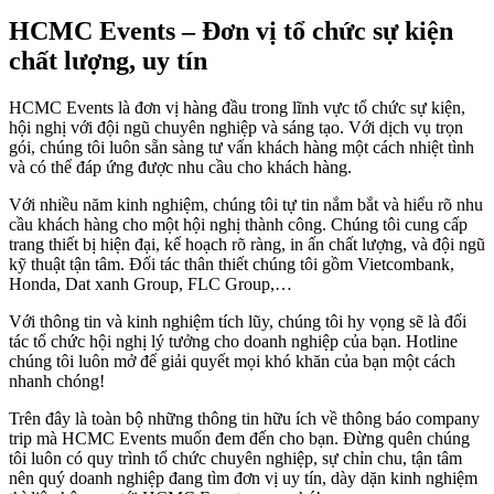
HCMC Events – Đơn vị tổ chức sự kiện
chất lượng, uy tín
HCMC Events là đơn vị hàng đầu trong lĩnh vực tổ chức sự kiện,
hội nghị với đội ngũ chuyên nghiệp và sáng tạo. Với dịch vụ trọn
gói, chúng tôi luôn sẵn sàng tư vấn khách hàng một cách nhiệt tình
và có thể đáp ứng được nhu cầu cho khách hàng.
Với nhiều năm kinh nghiệm, chúng tôi tự tin nắm bắt và hiểu rõ nhu
cầu khách hàng cho một hội nghị thành công. Chúng tôi cung cấp
trang thiết bị hiện đại, kế hoạch rõ ràng, in ấn chất lượng, và đội ngũ
kỹ thuật tận tâm. Đối tác thân thiết chúng tôi gồm Vietcombank,
Honda, Dat xanh Group, FLC Group,…
Với thông tin và kinh nghiệm tích lũy, chúng tôi hy vọng sẽ là đối
tác tổ chức hội nghị lý tưởng cho doanh nghiệp của bạn. Hotline
chúng tôi luôn mở để giải quyết mọi khó khăn của bạn một cách
nhanh chóng!
Trên đây là toàn bộ những thông tin hữu ích về thông báo company
trip mà HCMC Events muốn đem đến cho bạn. Đừng quên chúng
tôi luôn có quy trình tổ chức chuyên nghiệp, sự chỉn chu, tận tâm
nên quý doanh nghiệp đang tìm đơn vị uy tín, dày dặn kinh nghiệm