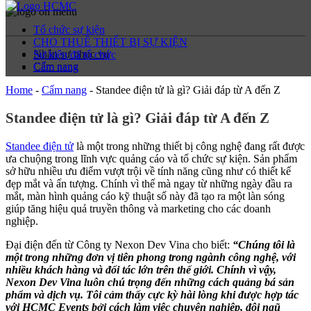
Tổ chức sự kiện
CHO THUÊ THIẾT BỊ SỰ KIỆN
Nhân sự phục vụ
Sự kiện đã tổ chức
Cẩm nang
Cẩm nang
Home
-
Cẩm nang
-
Standee điện tử là gì? Giải đáp từ A đến Z
Standee điện tử là gì? Giải đáp từ A đến Z
Standee điện tử
là một trong những thiết bị công nghệ đang rất được
ưa chuộng trong lĩnh vực quảng cáo và tổ chức sự kiện. Sản phẩm
sở hữu nhiều ưu điểm vượt trội về tính năng cũng như có thiết kế
đẹp mắt và ấn tượng. Chính vì thế mà ngay từ những ngày đầu ra
mắt, màn hình quảng cáo kỹ thuật số này đã tạo ra một làn sóng
giúp tăng hiệu quả truyền thông và marketing cho các doanh
nghiệp.
Đại điện đến từ Công ty Nexon Dev Vina cho biết:
“Chúng tôi là
một trong những đơn vị tiên phong trong ngành công nghệ, với
nhiều khách hàng và đối tác lớn trên thế giới. Chính vì vậy,
Nexon Dev Vina luôn chú trọng đến những cách quảng bá sản
phẩm và dịch vụ. Tôi cảm thấy cực kỳ hài lòng khi được hợp tác
với HCMC Events bởi cách làm việc chuyên nghiệp, đội ngũ