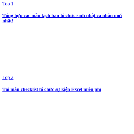
Top 1
Tổng hợp các mẫu kịch bản tổ chức sinh nhật cá nhân mới
nhất!
Top 2
Tải mẫu checklist tổ chức sự kiện Excel miễn phí