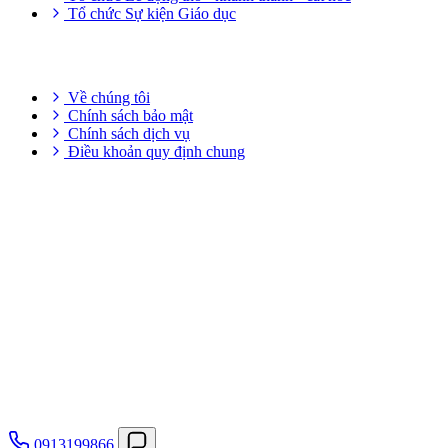
Tổ chức Sự kiện Giáo dục
THÔNG TIN HỮU ÍCH
Về chúng tôi
Chính sách bảo mật
Chính sách dịch vụ
Điều khoản quy định chung
0913199866