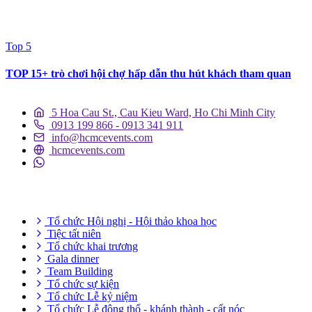
Top 5
TOP 15+ trò chơi hội chợ hấp dẫn thu hút khách tham quan
5 Hoa Cau St., Cau Kieu Ward, Ho Chi Minh City
0913 199 866 - 0913 341 911
info@hcmcevents.com
hcmcevents.com
DỊCH VỤ SỰ KIỆN
Tổ chức Hội nghị - Hội thảo khoa học
Tiệc tất niên
Tổ chức khai trương
Gala dinner
Team Building
Tổ chức sự kiện
Tổ chức Lễ kỷ niệm
Tổ chức Lễ động thổ - khánh thành - cất nóc