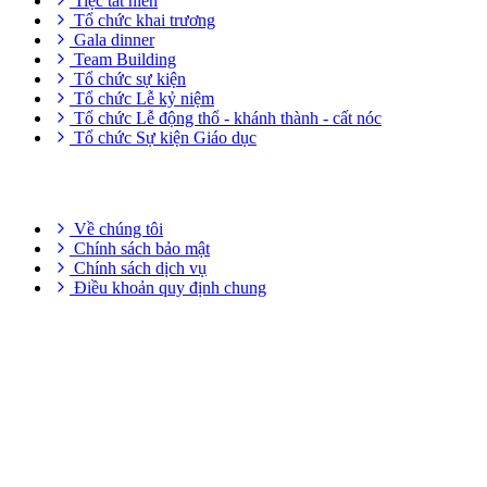
Tiệc tất niên
Tổ chức khai trương
Gala dinner
Team Building
Tổ chức sự kiện
Tổ chức Lễ kỷ niệm
Tổ chức Lễ động thổ - khánh thành - cất nóc
Tổ chức Sự kiện Giáo dục
THÔNG TIN HỮU ÍCH
Về chúng tôi
Chính sách bảo mật
Chính sách dịch vụ
Điều khoản quy định chung