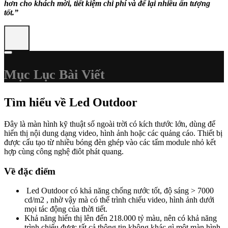
hơn cho khách mời, tiết kiệm chi phí và để lại nhiều ấn tượng
tốt.”
Mục Lục Bài Viết
Tìm hiểu về Led Outdoor
Đây là màn hình kỹ thuật số ngoài trời có kích thước lớn, dùng để
hiển thị nội dung dạng video, hình ảnh hoặc các quảng cáo. Thiết bị
được cấu tạo từ nhiều bóng đèn ghép vào các tấm module nhỏ kết
hợp cùng công nghệ điôt phát quang.
Về đặc điểm
Led Outdoor có khả năng chống nước tốt, độ sáng > 7000
cd/m2 , nhờ vậy mà có thể trình chiếu video, hình ảnh dưới
mọi tác động của thời tiết.
Khả năng hiển thị lên đến 218.000 tỷ màu, nên có khả năng
trình chiếu được tất cả thông tin không khác gì một màn hình