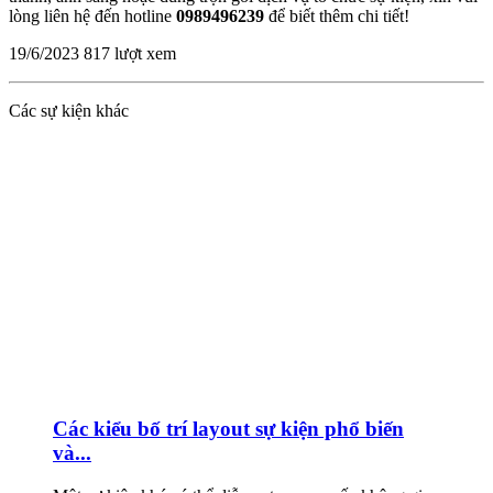
lòng liên hệ đến hotline
0989496239
để biết thêm chi tiết!
19/6/2023
817 lượt xem
Các sự kiện khác
Các kiểu bố trí layout sự kiện phổ biến
và...