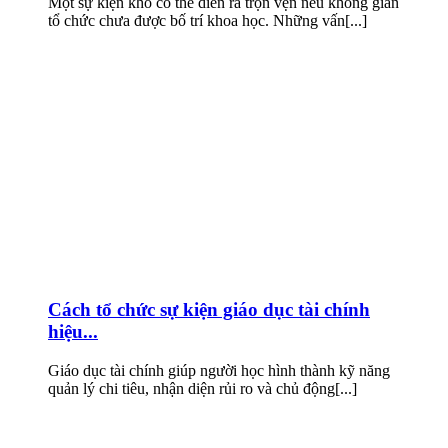
Một sự kiện khó có thể diễn ra trọn vẹn nếu không gian
tổ chức chưa được bố trí khoa học. Những vấn[...]
Cách tổ chức sự kiện giáo dục tài chính
hiệu...
Giáo dục tài chính giúp người học hình thành kỹ năng
quản lý chi tiêu, nhận diện rủi ro và chủ động[...]