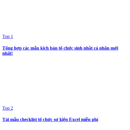
Top 1
Tổng hợp các mẫu kịch bản tổ chức sinh nhật cá nhân mới
nhất!
Top 2
Tải mẫu checklist tổ chức sự kiện Excel miễn phí