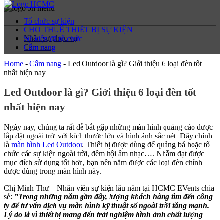
Tổ chức sự kiện
CHO THUÊ THIẾT BỊ SỰ KIỆN
Nhân sự phục vụ
Sự kiện đã tổ chức
Cẩm nang
Cẩm nang
Home
-
Cẩm nang
-
Led Outdoor là gì? Giới thiệu 6 loại đèn tốt
nhất hiện nay
Led Outdoor là gì? Giới thiệu 6 loại đèn tốt
nhất hiện nay
Ngày nay, chúng ta rất dễ bắt gặp những màn hình quảng cáo được
lắp đặt ngoài trời với kích thước lớn và hình ảnh sắc nét. Đây chính
là
màn hình Led Outdoor
. Thiết bị được dùng để quảng bá hoặc tổ
chức các sự kiện ngoài trời, đêm hội âm nhạc…. Nhằm đạt được
mục đích sử dụng tốt hơn, bạn nên nắm được các loại đèn chính
được dùng trong màn hình này.
Chị Minh Thư – Nhân viên sự kiện lâu năm tại HCMC EVents chia
sẻ:
”Trong những năm gần đây, lượng khách hàng tìm đến công
ty để tư vấn dịch vụ màn hình kỹ thuật số ngoài trời tăng mạnh.
Lý do là vì thiết bị mang đến trải nghiệm hình ảnh chất lượng