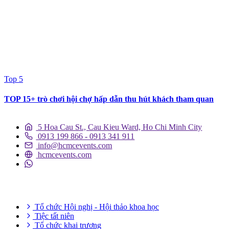
Top 5
TOP 15+ trò chơi hội chợ hấp dẫn thu hút khách tham quan
5 Hoa Cau St., Cau Kieu Ward, Ho Chi Minh City
0913 199 866 - 0913 341 911
info@hcmcevents.com
hcmcevents.com
DỊCH VỤ SỰ KIỆN
Tổ chức Hội nghị - Hội thảo khoa học
Tiệc tất niên
Tổ chức khai trương