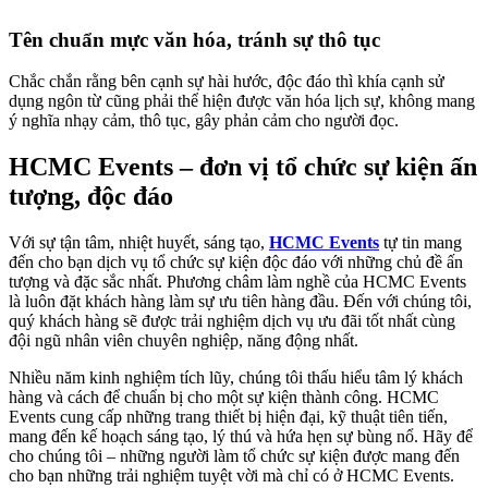
Tên chuẩn mực văn hóa, tránh sự thô tục
Chắc chắn rằng bên cạnh sự hài hước, độc đáo thì khía cạnh sử
dụng ngôn từ cũng phải thể hiện được văn hóa lịch sự, không mang
ý nghĩa nhạy cảm, thô tục, gây phản cảm cho người đọc.
HCMC Events – đơn vị tổ chức sự kiện ấn
tượng, độc đáo
Với sự tận tâm, nhiệt huyết, sáng tạo,
HCMC Events
tự tin mang
đến cho bạn dịch vụ tổ chức sự kiện độc đáo với những chủ đề ấn
tượng và đặc sắc nhất. Phương châm làm nghề của HCMC Events
là luôn đặt khách hàng làm sự ưu tiên hàng đầu. Đến với chúng tôi,
quý khách hàng sẽ được trải nghiệm dịch vụ ưu đãi tốt nhất cùng
đội ngũ nhân viên chuyên nghiệp, năng động nhất.
Nhiều năm kinh nghiệm tích lũy, chúng tôi thấu hiểu tâm lý khách
hàng và cách để chuẩn bị cho một sự kiện thành công. HCMC
Events cung cấp những trang thiết bị hiện đại, kỹ thuật tiên tiến,
mang đến kế hoạch sáng tạo, lý thú và hứa hẹn sự bùng nổ. Hãy để
cho chúng tôi – những người làm tổ chức sự kiện được mang đến
cho bạn những trải nghiệm tuyệt vời mà chỉ có ở HCMC Events.