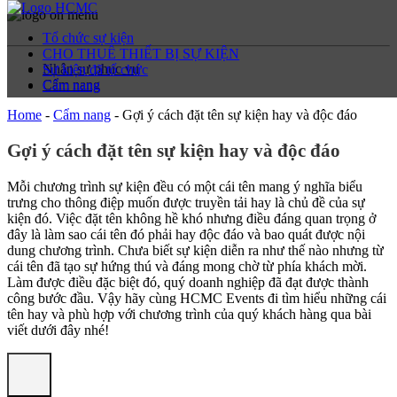
Tổ chức sự kiện
CHO THUÊ THIẾT BỊ SỰ KIỆN
Nhân sự phục vụ
Sự kiện đã tổ chức
Cẩm nang
Cẩm nang
Home
-
Cẩm nang
-
Gợi ý cách đặt tên sự kiện hay và độc đáo
Gợi ý cách đặt tên sự kiện hay và độc đáo
Mỗi chương trình sự kiện đều có một cái tên mang ý nghĩa biểu
trưng cho thông điệp muốn được truyền tải hay là chủ đề của sự
kiện đó. Việc đặt tên không hề khó nhưng điều đáng quan trọng ở
đây là làm sao cái tên đó phải hay độc đáo và bao quát được nội
dung chương trình. Chưa biết sự kiện diễn ra như thế nào nhưng từ
cái tên đã tạo sự hứng thú và đáng mong chờ từ phía khách mời.
Làm được điều đặc biệt đó, quý doanh nghiệp đã đạt được thành
công bước đầu. Vậy hãy cùng HCMC Events đi tìm hiểu những cái
tên hay và phù hợp với chương trình của quý khách hàng qua bài
viết dưới đây nhé!