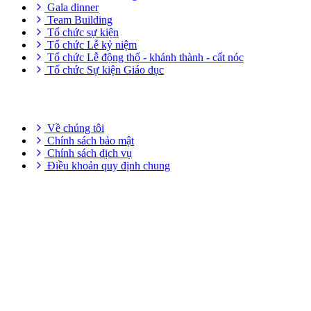
Gala dinner
Team Building
Tổ chức sự kiện
Tổ chức Lễ kỷ niệm
Tổ chức Lễ động thổ - khánh thành - cất nóc
Tổ chức Sự kiện Giáo dục
THÔNG TIN HỮU ÍCH
Về chúng tôi
Chính sách bảo mật
Chính sách dịch vụ
Điều khoản quy định chung