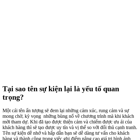
Tại sao tên sự kiện lại là yếu tố quan
trọng?
Một cái tên ấn tượng sẽ đem lại những cảm xúc, rung cảm và sự
mong chờ, kỳ vọng những bùng nổ về chương trình mà khi khách
mời tham dự. Khi đã tạo được thiện cảm và chiếm được ưu ái của
khách hàng thì sẽ tạo được uy tín và vị thế so với đối thủ cạnh tranh.
Tên sự kiện dễ nhớ và hấp dẫn bạn sẽ dễ dàng tư vấn cho khách
hàng và thành công trong việc ghi điểm nâng cao giá trị hình ảnh