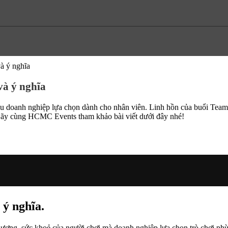
và ý nghĩa
 và ý nghĩa
ều doanh nghiệp lựa chọn dành cho nhân viên. Linh hồn của buổi Team
? Hãy cùng HCMC Events tham khảo bài viết dưới đây nhé!
 ý nghĩa.
ố lượng, sức khoẻ của người chơi mà doanh nghiệp lựa chọn trò chơi ph