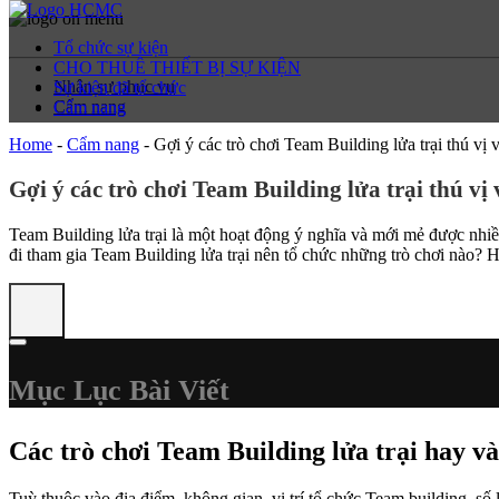
Tổ chức sự kiện
CHO THUÊ THIẾT BỊ SỰ KIỆN
Nhân sự phục vụ
Sự kiện đã tổ chức
Cẩm nang
Cẩm nang
Home
-
Cẩm nang
-
Gợi ý các trò chơi Team Building lửa trại thú vị 
Gợi ý các trò chơi Team Building lửa trại thú vị
Team Building lửa trại là một hoạt động ý nghĩa và mới mẻ được nhi
đi tham gia Team Building lửa trại nên tổ chức những trò chơi nào
Mục Lục Bài Viết
Các trò chơi Team Building lửa trại hay và
Tuỳ thuộc vào địa điểm, không gian, vị trí tổ chức Team building, s