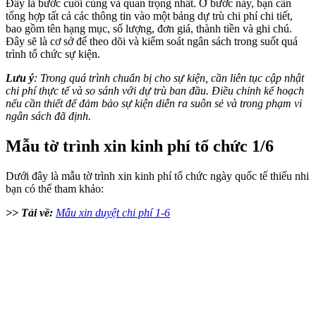
Đây là bước cuối cùng và quan trọng nhất. Ở bước này, bạn cần
tổng hợp tất cả các thông tin vào một bảng dự trù chi phí chi tiết,
bao gồm tên hạng mục, số lượng, đơn giá, thành tiền và ghi chú.
Đây sẽ là cơ sở để theo dõi và kiểm soát ngân sách trong suốt quá
trình tổ chức sự kiện.
Lưu ý
: Trong quá trình chuẩn bị cho sự kiện, cần liên tục cập nhật
chi phí thực tế và so sánh với dự trù ban đầu. Điều chỉnh kế hoạch
nếu cần thiết để đảm bảo sự kiện diễn ra suôn sẻ và trong phạm vi
ngân sách đã định.
Mẫu tờ trình xin kinh phí tổ chức 1/6
Dưới đây là mẫu tờ trình xin kinh phí tổ chức ngày quốc tế thiếu nhi
bạn có thể tham khảo:
>> Tải về:
Mẫu xin duyệt chi phí 1-6