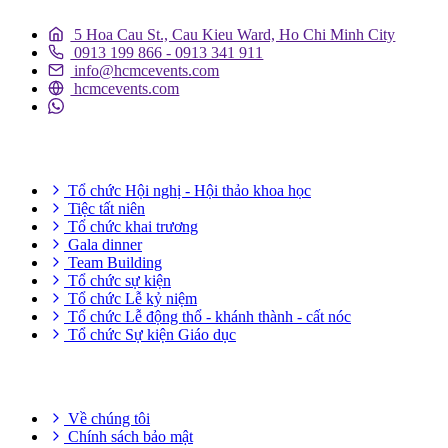
5 Hoa Cau St., Cau Kieu Ward, Ho Chi Minh City
0913 199 866 - 0913 341 911
info@hcmcevents.com
hcmcevents.com
DỊCH VỤ SỰ KIỆN
Tổ chức Hội nghị - Hội thảo khoa học
Tiệc tất niên
Tổ chức khai trương
Gala dinner
Team Building
Tổ chức sự kiện
Tổ chức Lễ kỷ niệm
Tổ chức Lễ động thổ - khánh thành - cất nóc
Tổ chức Sự kiện Giáo dục
THÔNG TIN HỮU ÍCH
Về chúng tôi
Chính sách bảo mật