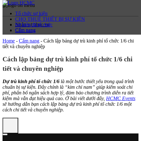
Tổ chức sự kiện
CHO THUÊ THIẾT BỊ SỰ KIỆN
Nhân sự phục vụ
Sự kiện đã tổ chức
Cẩm nang
Cẩm nang
Home
-
Cẩm nang
-
Cách lập bảng dự trù kinh phí tổ chức 1/6 chi
tiết và chuyên nghiệp
Cách lập bảng dự trù kinh phí tổ chức 1/6 chi
tiết và chuyên nghiệp
Dự trù kinh phí tổ chức 1/6
là một bước thiết yếu trong quá trình
chuẩn bị sự kiện. Đây chính là “kim chỉ nam” giúp kiểm soát chi
phí, phân bổ ngân sách hợp lý, đảm bảo chương trình diễn ra tiết
kiệm mà vẫn đạt hiệu quả cao. Ở bài viết dưới đây,
HCMC Events
sẽ hướng dẫn bạn cách lập bảng dự trù kinh phí tổ chức 1/6 một
cách chi tiết và chuyên nghiệp.