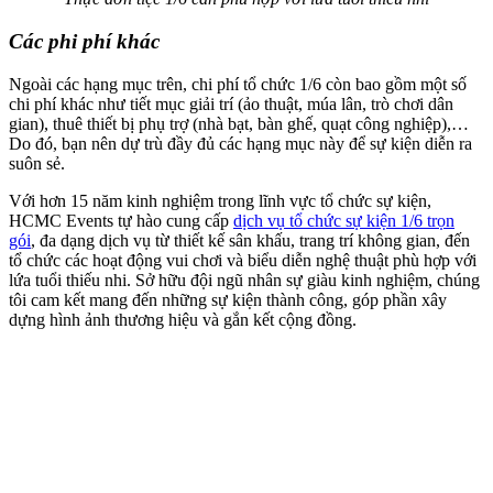
Các phi phí khác
Ngoài các hạng mục trên, chi phí tổ chức 1/6 còn bao gồm một số
chi phí khác như tiết mục giải trí (ảo thuật, múa lân, trò chơi dân
gian), thuê thiết bị phụ trợ (nhà bạt, bàn ghế, quạt công nghiệp),…
Do đó, bạn nên dự trù đầy đủ các hạng mục này để sự kiện diễn ra
suôn sẻ.
Với hơn 15 năm kinh nghiệm trong lĩnh vực tổ chức sự kiện,
HCMC Events tự hào cung cấp
dịch vụ tổ chức sự kiện 1/6 trọn
gói
, đa dạng dịch vụ từ thiết kế sân khấu, trang trí không gian, đến
tổ chức các hoạt động vui chơi và biểu diễn nghệ thuật phù hợp với
lứa tuổi thiếu nhi. Sở hữu đội ngũ nhân sự giàu kinh nghiệm, chúng
tôi cam kết mang đến những sự kiện thành công, góp phần xây
dựng hình ảnh thương hiệu và gắn kết cộng đồng.