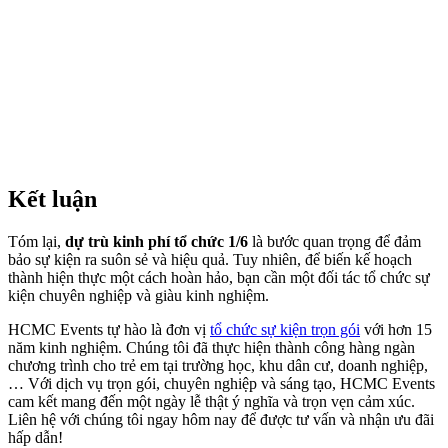
Kết luận
Tóm lại,
​dự trù kinh phí tổ chức 1/6
là bước quan trọng để đảm
bảo sự kiện ra suôn sẻ và hiệu quả. Tuy nhiên, để biến kế hoạch
thành hiện thực một cách hoàn hảo, bạn cần một đối tác tổ chức sự
kiện chuyên nghiệp và giàu kinh nghiệm.​
HCMC Events tự hào là đơn vị
tổ chức sự kiện trọn gói
với hơn 15
năm kinh nghiệm. Chúng tôi đã thực hiện thành công hàng ngàn
chương trình cho trẻ em tại trường học, khu dân cư, doanh nghiệp,
… Với dịch vụ trọn gói, chuyên nghiệp và sáng tạo, HCMC Events
cam kết mang đến một ngày lễ thật ý nghĩa và trọn vẹn cảm xúc.
Liên hệ với chúng tôi ngay hôm nay để được tư vấn và nhận ưu đãi
hấp dẫn!