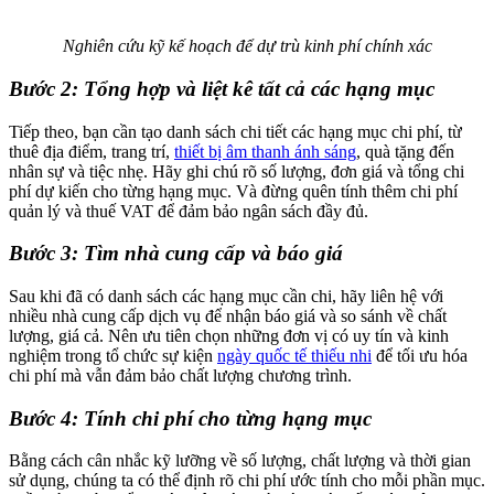
Nghiên cứu kỹ kế hoạch để dự trù kinh phí chính xác
Bước 2: Tổng hợp và liệt kê tất cả các hạng mục
Tiếp theo, bạn cần tạo danh sách chi tiết các hạng mục chi phí, từ
thuê địa điểm, trang trí,
thiết bị âm thanh ánh sáng
, quà tặng đến
nhân sự và tiệc nhẹ. Hãy ghi chú rõ số lượng, đơn giá và tổng chi
phí dự kiến cho từng hạng mục. Và đừng quên tính thêm chi phí
quản lý và thuế VAT để đảm bảo ngân sách đầy đủ.
Bước 3: Tìm nhà cung cấp và báo giá
Sau khi đã có danh sách các hạng mục cần chi, hãy liên hệ với
nhiều nhà cung cấp dịch vụ để nhận báo giá và so sánh về chất
lượng, giá cả. Nên ưu tiên chọn những đơn vị có uy tín và kinh
nghiệm trong tổ chức sự kiện
ngày quốc tế thiếu nhi
để tối ưu hóa
chi phí mà vẫn đảm bảo chất lượng chương trình.
Bước 4: Tính chi phí cho từng hạng mục
Bằng cách cân nhắc kỹ lưỡng về số lượng, chất lượng và thời gian
sử dụng, chúng ta có thể định rõ chi phí ước tính cho mỗi phần mục.