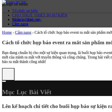
Tổ chức sự kiện
CHO THUÊ THIẾT BỊ SỰ KIỆN
Nhân sự phục vụ
Sự kiện đã tổ chức
Cẩm nang
Cẩm nang
Home
-
Cẩm nang
-
Cách tổ chức họp báo event ra mắt sản phẩm mớ
Cách tổ chức họp báo event ra mắt sản phẩm m
Bạn đang chuẩn bị cho một sự kiện quan trọng, là buổi họp báo even
mới của mình ra mắt với truyền thông và công chúng. Trong bài viết
báo ra mắt thành công nhất!
Mục Lục Bài Viết
Lên kế hoạch chi tiết cho buổi họp báo sự kiện 