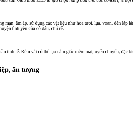
und sân khấu màn LED là lựa chọn hàng đầu cho các concert, lễ hội
mạn, ấm áp, sử dụng các vật liệu như hoa tươi, lụa, voan, đèn lấp lán
huyện tình yêu của cô dâu, chú rể.
n tinh tế. Rèm vải có thể tạo cảm giác mềm mại, uyển chuyển, đặc biệ
ệp, ấn tượng