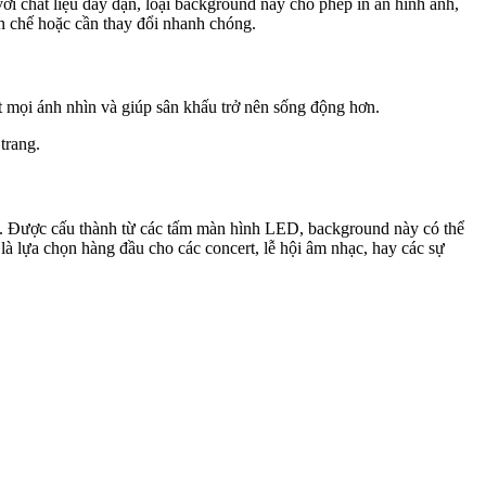
 với chất liệu dày dặn, loại background này cho phép in ấn hình ảnh,
ạn chế hoặc cần thay đổi nhanh chóng.
t mọi ánh nhìn và giúp sân khấu trở nên sống động hơn.
trang.
oạt. Được cấu thành từ các tấm màn hình LED, background này có thể
 là lựa chọn hàng đầu cho các concert, lễ hội âm nhạc, hay các sự