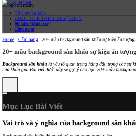
Tổ chức sự kiện
CHO THUÊ THIẾT BỊ SỰ KIỆN
Nhân sự phục vụ
Sự kiện đã tổ chức
Cẩm nang
Cẩm nang
Home
-
Cẩm nang
-
20+ mẫu background sân khấu sự kiện ấn tượng,
20+ mẫu background sân khấu sự kiện ấn tượng
Background sân khấu
là yếu tố quan trọng hàng đầu trong các sự ki
của khán giả. Bài viết dưới đây sẽ gợi ý cho bạn 20+ mẫu backgroun
Mục Lục Bài Viết
Vai trò và ý nghĩa của background sân khấu
Background sân khấu đóng vai trò quan trọng trong việc: