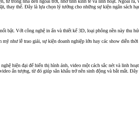
, từ trong nhà đến ngoài trời, nhờ tính kinh tế và linh hoạt. Ngoài ra,
đặt, thay thế. Đây là lựa chọn lý tưởng cho những sự kiện ngân sách h
ổi bật. Với công nghệ in ấn và thiết kế 3D, loại phông nền này thu hú
ỹ như lễ trao giải, sự kiện doanh nghiệp lớn hay các show diễn thời 
nghệ hiện đại để hiển thị hình ảnh, video một cách sắc nét và linh h
, video ấn tượng, từ đó giúp sân khấu trở nên sinh động và bắt mắt. Đây