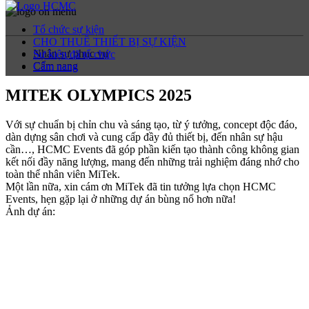
Tổ chức sự kiện
CHO THUÊ THIẾT BỊ SỰ KIỆN
Nhân sự phục vụ
Sự kiện đã tổ chức
Cẩm nang
Cẩm nang
MITEK OLYMPICS 2025
Với sự chuẩn bị chỉn chu và sáng tạo, từ ý tưởng, concept độc đáo,
dàn dựng sân chơi và cung cấp đầy đủ thiết bị, đến nhân sự hậu
cần…, HCMC Events đã góp phần kiến tạo thành công không gian
kết nối đầy năng lượng, mang đến những trải nghiệm đáng nhớ cho
toàn thể nhân viên MiTek.
Một lần nữa, xin cám ơn MiTek đã tin tưởng lựa chọn HCMC
Events, hẹn gặp lại ở những dự án bùng nổ hơn nữa!
Ảnh dự án: