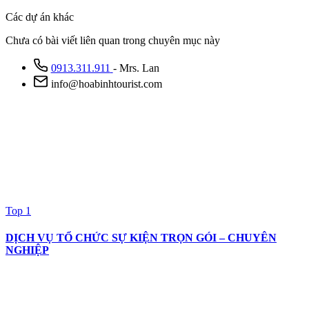
Các dự án khác
Chưa có bài viết liên quan trong chuyên mục này
0913.311.911
- Mrs. Lan
info@hoabinhtourist.com
Top 1
DỊCH VỤ TỔ CHỨC SỰ KIỆN TRỌN GÓI – CHUYÊN
NGHIỆP