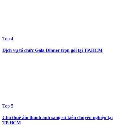
Top 4
Dịch vụ tổ chức Gala Dinner trọn gói tại TP.HCM
Top 5
Cho thuê âm thanh ánh sáng sự kiện chuyên nghiệp tại
TP.HCM