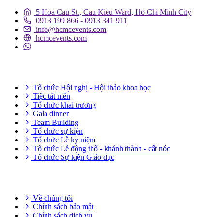
5 Hoa Cau St., Cau Kieu Ward, Ho Chi Minh City
0913 199 866 - 0913 341 911
info@hcmcevents.com
hcmcevents.com
DỊCH VỤ SỰ KIỆN
Tổ chức Hội nghị - Hội thảo khoa học
Tiệc tất niên
Tổ chức khai trương
Gala dinner
Team Building
Tổ chức sự kiện
Tổ chức Lễ kỷ niệm
Tổ chức Lễ động thổ - khánh thành - cất nóc
Tổ chức Sự kiện Giáo dục
THÔNG TIN HỮU ÍCH
Về chúng tôi
Chính sách bảo mật
Chính sách dịch vụ