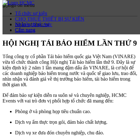
Tổ chức sự kiện
CHO THUÊ THIẾT BỊ SỰ KIỆN
Nhân sự phục vụ
Sự kiện đã tổ chức
Cẩm nang
Cẩm nang
HỘI NGHỊ TÁI BẢO HIỂM LẦN THỨ 9
Tổng công ty cổ phần Tái bảo hiểm quốc gia Việt Nam (VINARE)
vừa tổ chức thành công Hội nghị Tái bảo hiểm lần thứ 9. Đây là sự
kiện định kỳ 2 năm 1 lần mang đậm dấu ấn VINARE, là cơ hội để
các doanh nghiệp bảo hiểm trong nước và quốc tế giao lưu, trao đổi,
nhìn nhận và đánh giá về thị trường bảo hiểm, tái bảo hiểm trong
thời gian tới.
Để đảm bảo sự kiện diễn ra suôn sẻ và chuyên nghiệp, HCMC
Events với vai trò đơn vị phối hợp tổ chức đã mang đến:
Phòng ở và phòng họp tiêu chuẩn cao.
Dịch vụ ẩm thực trọn gói, đảm bảo chất lượng.
Dịch vụ xe đưa đón chuyên nghiệp, chu đáo.