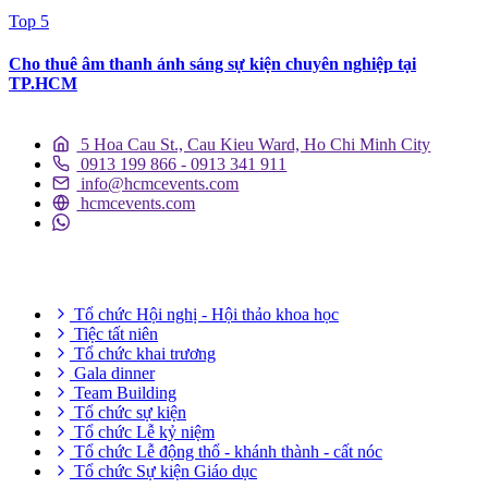
Top 5
Cho thuê âm thanh ánh sáng sự kiện chuyên nghiệp tại
TP.HCM
5 Hoa Cau St., Cau Kieu Ward, Ho Chi Minh City
0913 199 866 - 0913 341 911
info@hcmcevents.com
hcmcevents.com
DỊCH VỤ SỰ KIỆN
Tổ chức Hội nghị - Hội thảo khoa học
Tiệc tất niên
Tổ chức khai trương
Gala dinner
Team Building
Tổ chức sự kiện
Tổ chức Lễ kỷ niệm
Tổ chức Lễ động thổ - khánh thành - cất nóc
Tổ chức Sự kiện Giáo dục