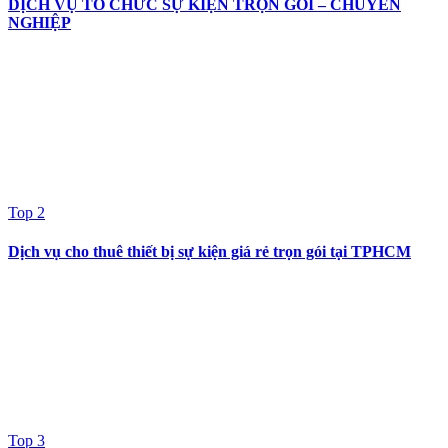
DỊCH VỤ TỔ CHỨC SỰ KIỆN TRỌN GÓI – CHUYÊN
NGHIỆP
Top 2
Dịch vụ cho thuê thiết bị sự kiện giá rẻ trọn gói tại TPHCM
Top 3