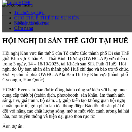
Tổ chức sự kiện
CHO THUÊ THIẾT BỊ SỰ KIỆN
Nhân sự phục vụ
Sự kiện đã tổ chức
Cẩm nang
Cẩm nang
HỘI NGHỊ DI SẢN THẾ GIỚI TẠI HUẾ
Hội nghị Khu vực lần thứ 5 của Tổ chức Các thành phố Di sản Thế
giới Khu vực Châu Á – Thái Bình Dương (OWHC-AP) vừa diễn ra
trong 3 ngày, 14 – 16/10/2025, tại Khách sạn Silk Path (Huế). Hội
nghị do Ủy ban nhân dân thành phố Huế chỉ đạo và bảo trợ tổ chức.
Đơn vị chủ trì phía OWHC-AP là Ban Thư ký Khu vực (thành phố
Gyeongju, Hàn Quốc).
HCMC Events tự hào được đồng hành cùng sự kiện với hạng mục
cung cấp thiết bị (cabin dịch, photobooth, sân khấu, âm thanh ánh
sáng, tivi, giá tranh, bộ đàm…), giúp kiến tạo không gian hội nghị
chuẩn quốc tế, góp phần lan tỏa thông điệp: Bảo tồn di sản phải đi
đôi với nâng cao chất lượng sống, mở ra một viễn cảnh tương lai hài
hòa, nơi truyền thống và hiện đại giao thoa rực rỡ.
Ảnh dự án: