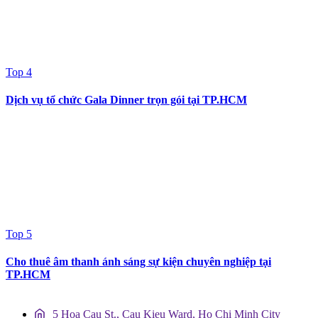
Top 4
Dịch vụ tổ chức Gala Dinner trọn gói tại TP.HCM
Top 5
Cho thuê âm thanh ánh sáng sự kiện chuyên nghiệp tại
TP.HCM
5 Hoa Cau St., Cau Kieu Ward, Ho Chi Minh City