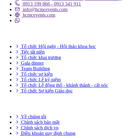
0913 199 866 - 0913 341 911
info@hcmcevents.com
hcmcevents.com
DỊCH VỤ SỰ KIỆN
Tổ chức Hội nghị - Hội thảo khoa học
Tiệc tất niên
Tổ chức khai trương
Gala dinner
Team Building
Tổ chức sự kiện
Tổ chức Lễ kỷ niệm
Tổ chức Lễ động thổ - khánh thành - cất nóc
Tổ chức Sự kiện Giáo dục
THÔNG TIN HỮU ÍCH
Về chúng tôi
Chính sách bảo mật
Chính sách dịch vụ
Điều khoản quy định chung