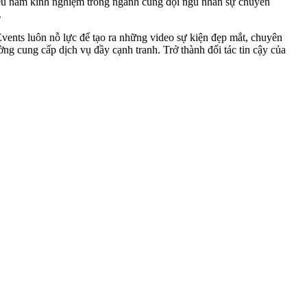
iều năm kinh nghiệm trong ngành cùng đội ngũ nhân sự chuyên
.
vents luôn nỗ lực để tạo ra những video sự kiện đẹp mắt, chuyên
 cung cấp dịch vụ đầy cạnh tranh. Trở thành đối tác tin cậy của