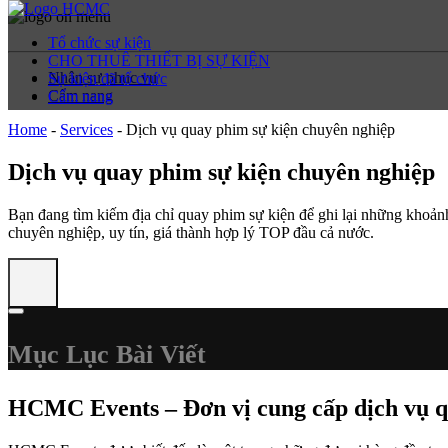
Tổ chức sự kiện
CHO THUÊ THIẾT BỊ SỰ KIỆN
Nhân sự phục vụ
Sự kiện đã tổ chức
Cẩm nang
Cẩm nang
Home
-
Services
-
Dịch vụ quay phim sự kiện chuyên nghiệp
Dịch vụ quay phim sự kiện chuyên nghiệp
Bạn đang tìm kiếm địa chỉ quay phim sự kiện để ghi lại những khoản
chuyên nghiệp, uy tín, giá thành hợp lý TOP đầu cả nước.
Mục Lục Bài Viết
HCMC Events – Đơn vị cung cấp dịch vụ q