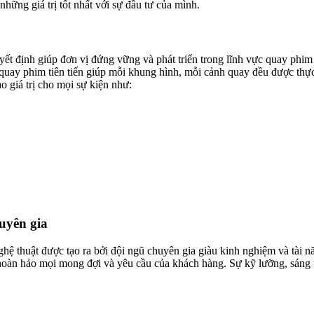
hững giá trị tốt nhất với sự đầu tư của mình.
 định giúp đơn vị đứng vững và phát triển trong lĩnh vực quay phim 
 quay phim tiên tiến giúp mỗi khung hình, mỗi cảnh quay đều được th
o giá trị cho mọi sự kiện như:
uyên gia
 thuật được tạo ra bởi đội ngũ chuyên gia giàu kinh nghiệm và tài n
hoàn hảo mọi mong đợi và yêu cầu của khách hàng. Sự kỹ lưỡng, sáng tạ