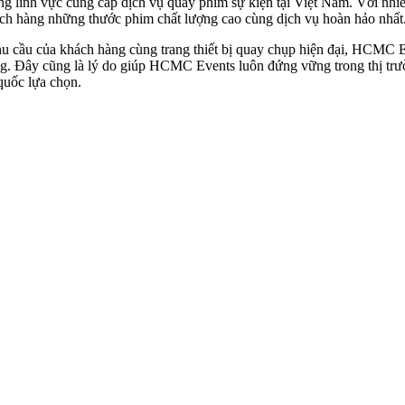
g lĩnh vực cung cấp dịch vụ quay phim sự kiện tại Việt Nam. Với nh
ách hàng những thước phim chất lượng cao cùng dịch vụ hoàn hảo nhất
hu cầu của khách hàng cùng trang thiết bị quay chụp hiện đại, HCMC E
. Đây cũng là lý do giúp HCMC Events luôn đứng vững trong thị trường
quốc lựa chọn.