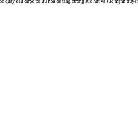
c quay đều được tối ưu hóa để tăng cường sức hút và sức mạnh truyền