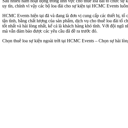
Sau nhiều năm hoạt động trong lĩnh vực cho thuê loa đài tổ chức sự 
uy tín, chính vì vậy các bộ loa đài cho sự kiện tại HCMC Events luôn
HCMC Events hiện tại đã và đang là đơn vị cung cấp các thiết bị, tổ 
tận tình, bằng chất lượng của sản phẩm, dịch vụ cho thuê loa đài tổ
tốt nhất và hài lòng nhất, kể cả là khách hàng khó tính. Với đội ngũ 
mà vẫn đảm bảo được các yêu cầu đã đề ra trước đó.
Chọn thuê loa sự kiện ngoài trời tại HCMC Events – Chọn sự hài lòn