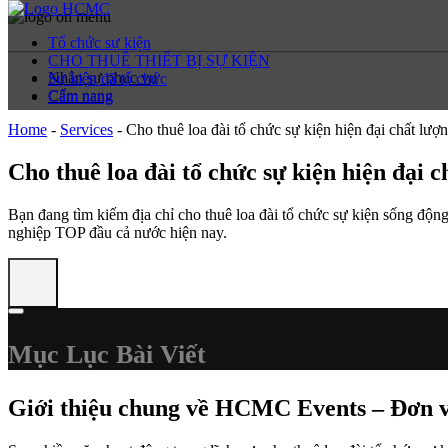
Tổ chức sự kiện
CHO THUÊ THIẾT BỊ SỰ KIỆN
Nhân sự phục vụ
Sự kiện đã tổ chức
Cẩm nang
Cẩm nang
Home
-
Services
-
Cho thuê loa đài tổ chức sự kiện hiện đại chất lượn
Cho thuê loa đài tổ chức sự kiện hiện đại c
Bạn đang tìm kiếm địa chỉ cho thuê loa đài tổ chức sự kiện sống động
nghiệp TOP đầu cả nước hiện nay.
Mục Lục Bài Viết
Giới thiệu chung về HCMC Events – Đơn vị 