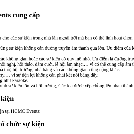
.
ents cung cấp
cho các sự kiện trong nhà lẫn ngoài trời mà bạn có thể linh hoạt chọ
ững sự kiện không cần đường truyền âm thanh quá lớn. Ưu điểm của loại
 các không gian hoặc các sự kiện có quy mô nhỏ. Ưu điểm là đường tru
i nghị, hội thảo, đám cưới, lễ hội âm nhạc,… vì có thể cung cấp âm tha
nhà thờ, hội trường, nhà hàng và các không gian công cộng khác.
y,… vì sự tiện lợi không cần phải kết nối bằng dây.
ng như karaoke.
 hình sự kiện lớn và hội trường, Các loa được xếp chồng lên nhau thành
 kiện
 kiện tại HCMC Events:
tổ chức sự kiện