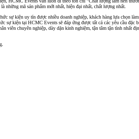
kiện, HCMC Events vẫn luôn đi theo tôn chỉ “Chất lượng làm nên thương
 là những mã sản phẩm mới nhất, hiện đại nhất, chất lượng nhất.
chức sự kiện uy tín được nhiều doanh nghiệp, khách hàng lựa chọn làm đ
 chức sự kiện tại HCMC Events sẽ đáp ứng được tất cả các yêu cầu đặc 
nhân viên chuyên nghiệp, dày dặn kinh nghiệm, tận tâm tận tình nhất đị
g.