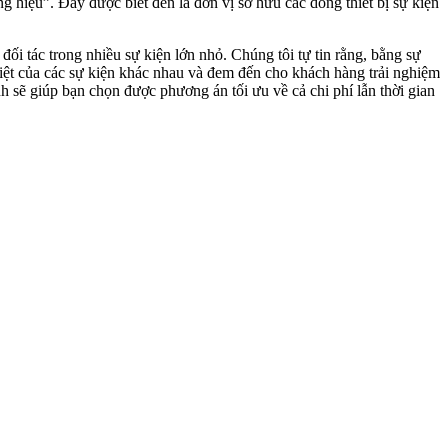
 hiệu”. Đây được biết đến là đơn vị sở hữu các dòng thiết bị sự kiện
ối tác trong nhiều sự kiện lớn nhỏ. Chúng tôi tự tin rằng, bằng sự
biệt của các sự kiện khác nhau và đem đến cho khách hàng trải nghiệm
nh sẽ giúp bạn chọn được phương án tối ưu về cả chi phí lẫn thời gian