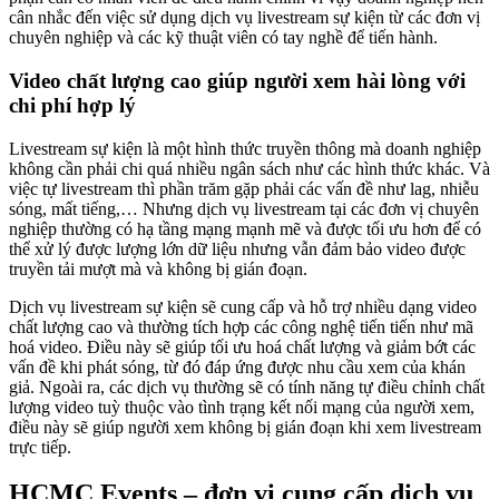
cân nhắc đến việc sử dụng dịch vụ livestream sự kiện từ các đơn vị
chuyên nghiệp và các kỹ thuật viên có tay nghề để tiến hành.
Video chất lượng cao giúp người xem hài lòng với
chi phí hợp lý
Livestream sự kiện là một hình thức truyền thông mà doanh nghiệp
không cần phải chi quá nhiều ngân sách như các hình thức khác. Và
việc tự livestream thì phần trăm gặp phải các vấn đề như lag, nhiễu
sóng, mất tiếng,… Nhưng dịch vụ livestream tại các đơn vị chuyên
nghiệp thường có hạ tầng mạng mạnh mẽ và được tối ưu hơn để có
thể xử lý được lượng lớn dữ liệu nhưng vẫn đảm bảo video được
truyền tải mượt mà và không bị gián đoạn.
Dịch vụ livestream sự kiện sẽ cung cấp và hỗ trợ nhiều dạng video
chất lượng cao và thường tích hợp các công nghệ tiến tiến như mã
hoá video. Điều này sẽ giúp tối ưu hoá chất lượng và giảm bớt các
vấn đề khi phát sóng, từ đó đáp ứng được nhu cầu xem của khán
giả. Ngoài ra, các dịch vụ thường sẽ có tính năng tự điều chỉnh chất
lượng video tuỳ thuộc vào tình trạng kết nối mạng của người xem,
điều này sẽ giúp người xem không bị gián đoạn khi xem livestream
trực tiếp.
HCMC Events – đơn vị cung cấp dịch vụ