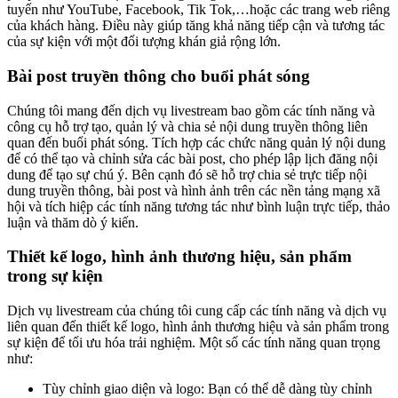
tuyến như YouTube, Facebook, Tik Tok,…hoặc các trang web riêng
của khách hàng. Điều này giúp tăng khả năng tiếp cận và tương tác
của sự kiện với một đối tượng khán giả rộng lớn.
Bài post truyền thông cho buổi phát sóng
Chúng tôi mang đến dịch vụ livestream bao gồm các tính năng và
công cụ hỗ trợ tạo, quản lý và chia sẻ nội dung truyền thông liên
quan đến buổi phát sóng. Tích hợp các chức năng quản lý nội dung
để có thể tạo và chỉnh sửa các bài post, cho phép lập lịch đăng nội
dung để tạo sự chú ý. Bên cạnh đó sẽ hỗ trợ chia sẻ trực tiếp nội
dung truyền thông, bài post và hình ảnh trên các nền tảng mạng xã
hội và tích hiệp các tính năng tương tác như bình luận trực tiếp, thảo
luận và thăm dò ý kiến.
Thiết kế logo, hình ảnh thương hiệu, sản phẩm
trong sự kiện
Dịch vụ livestream của chúng tôi cung cấp các tính năng và dịch vụ
liên quan đến thiết kế logo, hình ảnh thương hiệu và sản phẩm trong
sự kiện để tối ưu hóa trải nghiệm. Một số các tính năng quan trọng
như:
Tùy chỉnh giao diện và logo: Bạn có thể dễ dàng tùy chỉnh