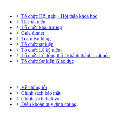
DỊCH VỤ SỰ KIỆN
Tổ chức Hội nghị - Hội thảo khoa học
Tiệc tất niên
Tổ chức khai trương
Gala dinner
Team Building
Tổ chức sự kiện
Tổ chức Lễ kỷ niệm
Tổ chức Lễ động thổ - khánh thành - cất nóc
Tổ chức Sự kiện Giáo dục
THÔNG TIN HỮU ÍCH
Về chúng tôi
Chính sách bảo mật
Chính sách dịch vụ
Điều khoản quy định chung