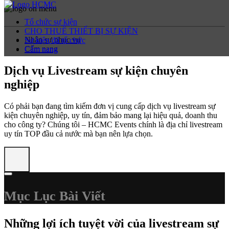
Tổ chức sự kiện
CHO THUÊ THIẾT BỊ SỰ KIỆN
Nhân sự phục vụ
Sự kiện đã tổ chức
Cẩm nang
Cẩm nang
Dịch vụ Livestream sự kiện chuyên
nghiệp
Có phải bạn đang tìm kiếm đơn vị cung cấp dịch vụ livestream sự
kiện chuyên nghiệp, uy tín, đảm bảo mang lại hiệu quả, doanh thu
cho công ty? Chúng tôi – HCMC Events chính là địa chỉ livestream
uy tín TOP đầu cả nước mà bạn nên lựa chọn.
Mục Lục Bài Viết
Những lợi ích tuyệt vời của livestream sự