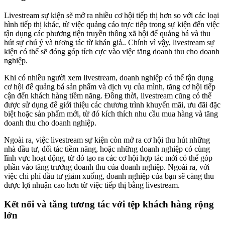
Livestream sự kiện sẽ mở ra nhiều cơ hội tiếp thị hơn so với các loại
hình tiếp thị khác, từ việc quảng cáo trực tiếp trong sự kiện đến việc
tận dụng các phương tiện truyền thông xã hội để quảng bá và thu
hút sự chú ý và tương tác từ khán giả.. Chính vì vậy, livestream sự
kiện có thể sẽ đóng góp tích cực vào việc tăng doanh thu cho doanh
nghiệp.
Khi có nhiều người xem livestream, doanh nghiệp có thể tận dụng
cơ hội để quảng bá sản phẩm và dịch vụ của mình, tăng cơ hội tiếp
cận đến khách hàng tiềm năng. Đồng thời, livestream cũng có thể
được sử dụng để giới thiệu các chương trình khuyến mãi, ưu đãi đặc
biệt hoặc sản phẩm mới, từ đó kích thích nhu cầu mua hàng và tăng
doanh thu cho doanh nghiệp.
Ngoài ra, việc livestream sự kiện còn mở ra cơ hội thu hút những
nhà đầu tư, đối tác tiềm năng, hoặc những doanh nghiệp có cùng
lĩnh vực hoạt động, từ đó tạo ra các cơ hội hợp tác mới có thể góp
phần vào tăng trưởng doanh thu của doanh nghiệp. Ngoài ra, với
việc chi phí đầu tư giảm xuống, doanh nghiệp của bạn sẽ càng thu
được lợi nhuận cao hơn từ việc tiếp thị bằng livestream.
Kết nối và tăng tương tác với tệp khách hàng rộng
lớn