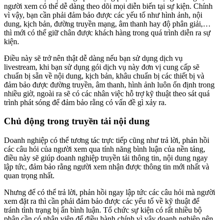
người xem có thể dễ dàng theo dõi mọi diễn biến tại sự kiện. Chính
vì vậy, bạn cần phải đảm bảo được các yếu tố như hình ảnh, nội
dung, kịch bản, đường truyền mạng, âm thanh hay độ phân giải,…
thì mới có thể giữ chân được khách hàng trong quá trình diễn ra sự
kiện.
Điều này sẽ trở nên thật dễ dàng nếu bạn sử dụng dịch vụ
livestream, khi bạn sử dụng gói dịch vụ này đơn vị cung cấp sẽ
chuẩn bị sẵn về nội dung, kịch bản, khâu chuẩn bị các thiết bị và
đảm bảo được đường truyền, âm thanh, hình ảnh luôn ổn định trong
nhiều giờ, ngoài ra sẽ có các nhân việc hỗ trợ kỹ thuật theo sát quá
trình phát sóng để đảm bảo rằng có vấn đề gì xảy ra.
Chủ động trong truyền tải nội dung
Doanh nghiệp có thể tương tác trực tiếp cũng như trả lời, phản hồi
các câu hỏi của người xem qua tính năng bình luận của nền tảng,
điều này sẽ giúp doanh nghiệp truyền tải thông tin, nội dung ngay
lập tức, đảm bảo rằng người xem nhận được thông tin mới nhất và
quan trọng nhất.
Nhưng để có thể trả lời, phản hồi ngay lập tức các câu hỏi mà người
xem đặt ra thì cần phải đảm bảo được các yếu tố về kỹ thuật để
tránh tình trạng bị ẩn bình luận. Tổ chức sự kiện có rất nhiều bộ
phận cần có nhân viên để điều hành chính vì vậy doanh nghiệp nên