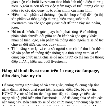
giao diện của buổi livestream theo hình ảnh nhận diện thương
hiệu. Ngoài ra còn hỗ trợ việc thêm logo và biểu tượng của sự
kiện vào các góc quay hoặc phần chính của màn hình.
Hiển thị sản phẩm và thương hiệu: tích hợp cơ hội để hiện thị
sản phẩm và thông điệp thương hiệu trong suốt buổi
livestream, tạo các góc quay đặc biệt để trình bày sản phẩm,
logo.
Hỗ trợ đa kênh, đa góc quay: buổi phát sóng sẽ có những
phân cảnh chuyển đổi giữa nhiều kênh và góc quay khác
nhau để hiện logo, sản phẩm và thông điệp, ngoài ra sẽ hỗ trợ
chuyển đổi giữa các góc quay chính.
Tính năng xem lại và chia sẻ: người xem có thể tìm hiểu thêm
về sản phẩm và thông điệp thông qua tính năng xem lại và
cung cấp chức năng chia sẻ để mọi người có thể lan tỏa thông
điệp thương hiệu sau buổi livestream.
Đăng tải buổi livestream trên 1 trong các fanpage,
diễn đàn, báo uy tín
Để tăng cường sự quảng bá và tương tác, chúng tôi cung cấp tính
năng đăng tải buổi phát sóng trên fanpage, diễn đào, báo uy tín.
HCMC Events sẽ hỗ trợ tích hợp trực tiếp các fanpage trên các
mạng xã hội phổ biến như Facebook,… để dễ dàng chia sẻ trên các
nền tảng này. Bên cạnh đó sẽ có các chức năng như cung cấp định