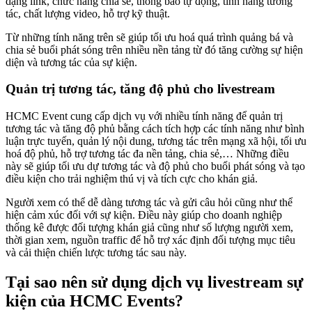
dạng link, chức năng chia sẻ, thông báo tự động, tính năng tương
tác, chất lượng video, hỗ trợ kỹ thuật.
Từ những tính năng trên sẽ giúp tối ưu hoá quá trình quảng bá và
chia sẻ buổi phát sóng trên nhiều nền tảng từ đó tăng cường sự hiện
diện và tương tác của sự kiện.
Quản trị tương tác, tăng độ phủ cho livestream
HCMC Event cung cấp dịch vụ với nhiều tính năng để quản trị
tương tác và tăng độ phủ bằng cách tích hợp các tính năng như bình
luận trực tuyến, quản lý nội dung, tương tác trên mạng xã hội, tối ưu
hoá độ phủ, hỗ trợ tương tác đa nền tảng, chia sẻ,… Những điều
này sẽ giúp tối ưu dự tương tác và độ phủ cho buổi phát sóng và tạo
điều kiện cho trải nghiệm thú vị và tích cực cho khán giả.
Người xem có thể dễ dàng tương tác và gửi câu hỏi cũng như thể
hiện cảm xúc đối với sự kiện. Điều này giúp cho doanh nghiệp
thống kê được đối tượng khán giả cũng như số lượng người xem,
thời gian xem, nguồn traffic để hỗ trợ xác định đối tượng mục tiêu
và cải thiện chiến lược tương tác sau này.
Tại sao nên sử dụng dịch vụ livestream sự
kiện của HCMC Events?