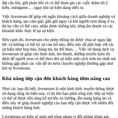
đặt câu hỏi, gửi phản hồi và có thể tham gia các cuộc thăm dò ý
kiến, minigame,… ngay khi sự kiện đang diễn ra.
Việc livestream để giúp rút ngắn khoảng cách giữa doanh nghiệp và
khách hàng, tạo cảm giác gần gũi ngay cả khi người xem đang ở xa
thì họ vẫn có thể cảm, nhận được không khí, từng âm thanh và các
khoảnh khắc thực tế tại sự kiện.
Bên cạnh đó, livestream cho phép thông tin được chia sẻ ngay lập
tức và không có bất kỳ sự cản trở nào, điều này rất phù hợp với các
sự kiện như họp báo, bảng tin, tin thể thao,… Việc sử dụng dịch vụ
livestream sẽ giúp cho hình ảnh, âm thanh, đường truyền luôn ổn
định để người xem có thể theo dõi sự kiện một cách trơn tru nhất mà
không gặp phải các vấn đề do kém chuyên nghiệp thường gặp như
khi tự livestream.
Khả năng tiếp cận đến khách hàng tiềm năng cao
Như các bạn đã biết, livestream là một hình thức truyền thông được
sử dụng rộng rãi hiện nay, ví dụ khi bạn phát sóng trực tiếp sự kiện
có thể sẽ được nền tảng hỗ trợ lên xu hướng, lên trang bảng tin và
điều này sẽ giúp doanh nghiệp của bạn tiếp cận được với nhiều đối
tượng khách hàng hơn.
Livestream sự kiện sẽ giúp mở rộng phạm vi đối tượng khán giả,